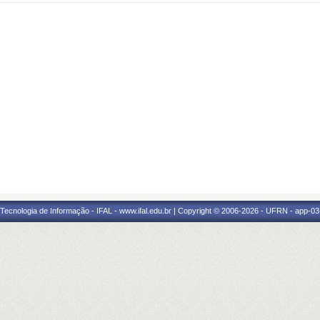
a Tecnologia de Informação - IFAL - www.ifal.edu.br | Copyright © 2006-2026 - UFRN - app-03