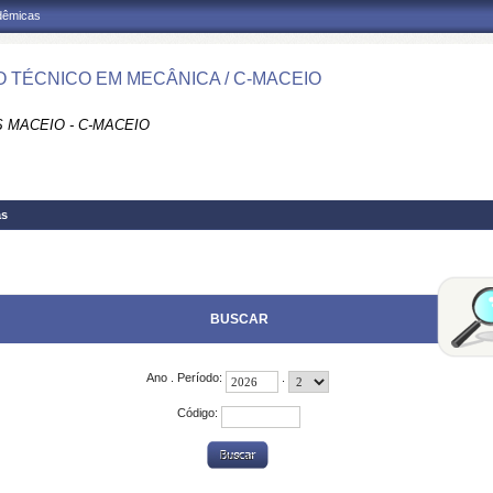
adêmicas
 TÉCNICO EM MECÂNICA / C-MACEIO
 MACEIO - C-MACEIO
as
BUSCAR
Ano . Período:
.
Código: