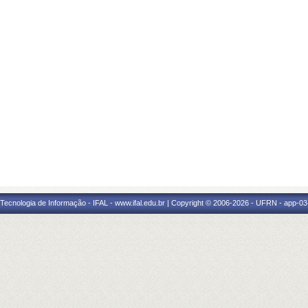
a Tecnologia de Informação - IFAL - www.ifal.edu.br | Copyright © 2006-2026 - UFRN - app-03