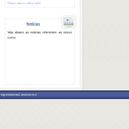
Clique aqui e saiba mais!
Notícias
Veja abaixo as noticias referentes ao nosso
curso.
-sig.instancia1
08/08/2026 05:37