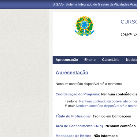
SIGAA - Sistema Integrado de Gestão de Atividades Ac
CURSO
CAMPUS
Apresentação
Ensino
Calendário
Notíci
Apresentação
Nenhum conteúdo disponível até o momento
Coordenação do Programa:
Nenhum conteúdo dis
Telefone:
Nenhum conteúdo disponível até o mo
E-mail:
Nenhum conteúdo disponível até o mome
Título do Profissional:
Técnico em Edificações
Área de Conhecimento CNPQ:
Nenhum conteúdo d
Modalidade de Ensino:
Não Informado