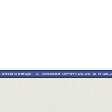
a Tecnologia de Informação - IFAL - www.ifal.edu.br | Copyright © 2006-2026 - UFRN - app-03