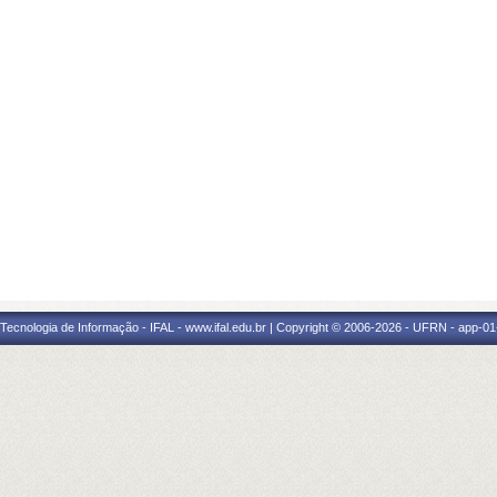
a Tecnologia de Informação - IFAL - www.ifal.edu.br | Copyright © 2006-2026 - UFRN - app-01