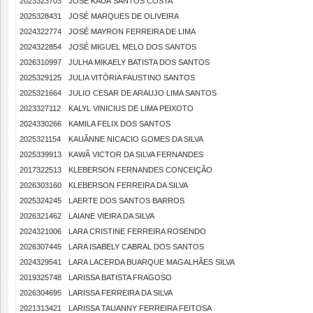
2023323703
JOSÉ KAUÃ SANTOS COSTA
2025328431
JOSÉ MARQUES DE OLIVEIRA
2024322774
JOSÉ MAYRON FERREIRA DE LIMA
2024322854
JOSÉ MIGUEL MELO DOS SANTOS
2026310997
JULHA MIKAELY BATISTA DOS SANTOS
2025329125
JULIA VITÓRIA FAUSTINO SANTOS
2025321664
JULIO CESAR DE ARAUJO LIMA SANTOS
2023327112
KALYL VINICIUS DE LIMA PEIXOTO
2024330266
KAMILA FELIX DOS SANTOS
2025321154
KAUÂNNE NICACIO GOMES DA SILVA
2025339913
KAWÃ VICTOR DA SILVA FERNANDES
2017322513
KLEBERSON FERNANDES CONCEIÇÃO
2026303160
KLEBERSON FERREIRA DA SILVA
2025324245
LAERTE DOS SANTOS BARROS
2026321462
LAIANE VIEIRA DA SILVA
2024321006
LARA CRISTINE FERREIRA ROSENDO
2026307445
LARA ISABELY CABRAL DOS SANTOS
2024329541
LARA LACERDA BUARQUE MAGALHÃES SILVA
2019325748
LARISSA BATISTA FRAGOSO
2026304695
LARISSA FERREIRA DA SILVA
2021313421
LARISSA TAUANNY FERREIRA FEITOSA