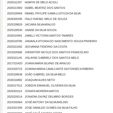
2026311297
IASMYN DE MELO ACIOLI
2026313460
ISABEL BEATRIZ DOS SANTOS
2025328469
ISMAEL PHYLIPE GAMA LUSTOZA DA SILVA
2026305290
ITALO RAFAEL MELO DE SOUZA
2025328629
JACIARA SILVA ARAUJO
2025328530
JAIANE DA SILVA SOUZA
2026319491
JAMILLI VICTORIA SANTOS TAVARES
2026318780
JANAVILA VITORIA DO NASCIMENTO SOUZA PINHEIRO
2025321092
JEOVANNA TENÓRIO DA COSTA
2019325686
JHENIFFER NICOLE DOS SANTOS FRANCELINO
2025321145
JISLAYNE GABRIELY DOS SANTOS MELO
2017315420
JOANA MARIA SILVINO DE ARAUJO
2024320715
JOANNA MARIA CAVALCANTE DA FONSECA RIBEIRO
2025328638
JOÃO GABRIEL DA SILVA MELO
2026316892
JOAQUIM ALVES NETO
2026317512
JOBSON EMANUEL OLIVEIRA DA SILVA
2026303114
JONATA MOREIRA MATOS
2025329214
JONATAN DA PAZ DELMIRO BORGES
2024330364
JOSÉ ANTONY DA SILVA AVELINO
2024321599
JOSE IVANILDO GOMES DA SILVA FILHO