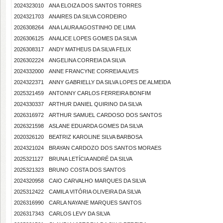
2024323010
ANA ELOIZA DOS SANTOS TORRES
2024321703
ANAIRES DA SILVA CORDEIRO
2026308264
ANA LAURA AGOSTINHO DE LIMA
2026306125
ANALICE LOPES GOMES DA SILVA
2026308317
ANDY MATHEUS DA SILVA FELIX
2026302224
ANGELINA CORREIA DA SILVA
2024332000
ANNE FRANCYNE CORREIA ALVES
2024322371
ANNY GABRIELLY DA SILVA LOPES DE ALMEIDA
2025321459
ANTONNY CARLOS FERREIRA BONFIM
2024330337
ARTHUR DANIEL QUIRINO DA SILVA
2026316972
ARTHUR SAMUEL CARDOSO DOS SANTOS
2026321598
ASLANE EDUARDA GOMES DA SILVA
2020326120
BEATRIZ KAROLINE SILVA BARBOSA
2024321024
BRAYAN CARDOZO DOS SANTOS MORAES
2025321127
BRUNA LETÍCIA ANDRÉ DA SILVA
2025321323
BRUNO COSTA DOS SANTOS
2024320958
CAIO CARVALHO MARQUES DA SILVA
2025312422
CAMILA VITÓRIA OLIVEIRA DA SILVA
2026316990
CARLA NAYANE MARQUES SANTOS
2026317343
CARLOS LEVY DA SILVA