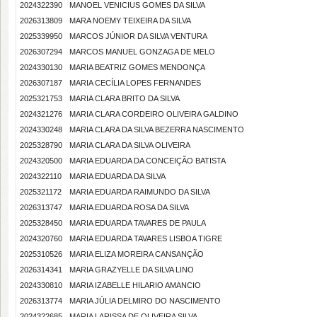
2024322390
MANOEL VENICIUS GOMES DA SILVA
2026313809
MARA NOEMY TEIXEIRA DA SILVA
2025339950
MARCOS JÚNIOR DA SILVA VENTURA
2026307294
MARCOS MANUEL GONZAGA DE MELO
2024330130
MARIA BEATRIZ GOMES MENDONÇA
2026307187
MARIA CECÍLIA LOPES FERNANDES
2025321753
MARIA CLARA BRITO DA SILVA
2024321276
MARIA CLARA CORDEIRO OLIVEIRA GALDINO
2024330248
MARIA CLARA DA SILVA BEZERRA NASCIMENTO
2025328790
MARIA CLARA DA SILVA OLIVEIRA
2024320500
MARIA EDUARDA DA CONCEIÇÃO BATISTA
2024322110
MARIA EDUARDA DA SILVA
2025321172
MARIA EDUARDA RAIMUNDO DA SILVA
2026313747
MARIA EDUARDA ROSA DA SILVA
2025328450
MARIA EDUARDA TAVARES DE PAULA
2024320760
MARIA EDUARDA TAVARES LISBOA TIGRE
2025310526
MARIA ELIZA MOREIRA CANSANÇÃO
2026314341
MARIA GRAZYELLE DA SILVA LINO
2024330810
MARIA IZABELLE HILARIO AMANCIO
2026313774
MARIA JÚLIA DELMIRO DO NASCIMENTO
2024322685
MARIA LARISSA DE OLIVEIRA SILVA