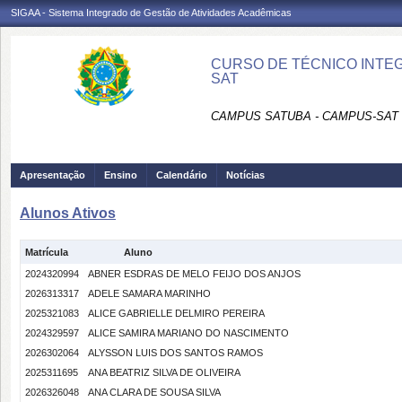
SIGAA - Sistema Integrado de Gestão de Atividades Acadêmicas
CURSO DE TÉCNICO INTEG
SAT
CAMPUS SATUBA - CAMPUS-SAT
Apresentação
Ensino
Calendário
Notícias
Alunos Ativos
Matrícula
Aluno
2024320994
ABNER ESDRAS DE MELO FEIJO DOS ANJOS
2026313317
ADELE SAMARA MARINHO
2025321083
ALICE GABRIELLE DELMIRO PEREIRA
2024329597
ALICE SAMIRA MARIANO DO NASCIMENTO
2026302064
ALYSSON LUIS DOS SANTOS RAMOS
2025311695
ANA BEATRIZ SILVA DE OLIVEIRA
2026326048
ANA CLARA DE SOUSA SILVA