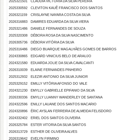
2025321501
CLAUDIA VICTORIA DA SILVA PEREIRA
2025330592
CLEVITON KAUÊ FRANCISCO DOS SANTOS
2026321159
CRISLAYNE NAYARA COSTA DA SILVA
2026316883
DAMIRES EDUARDA DA SILVA VIERA
2025321486
DANIELE FERNANDES DE SOUZA
2025320308
DÉBORA ROSA DA SILVA NASCIMENTO
2026305736
DÉBORA VITÓRIA DA SILVA
2025316486
DIEGO BUARQUE MAGALHÃES GOMES DE BARROS
2024330865
EDGARD VINICIUS BELO DE ARAUJO
2024321580
EDUARDA JOLIE DA SILVA CAVALCANTI
2026310039
ELAINE FERNANDES PINHEIRO
2025312932
ELEZIR ANTONIO DA SILVA JUNIOR
2025329152
EMILLY VITÓRIA AFONSO DO VALE
2024321230
EMYLLY GABRIELLE EPIFANIO DA SILVA
2026330336
EMYLLY LUANNY WANDERLEY DE SANTANA
2024322596
ENILLY LAUANE DOS SANTOS MACARIO
2024320896
ÉRIC AYSLAN FERREIRA DE ALMEIDA FELISDORO
2024332402
ERIEL DOS SANTOS OLIVEIRA
2026325784
ESTER VITORIA DA SILVA SANTOS
2026313729
ESTHER DE OLIVEIRA ALVES
2026319642
EVELYN FIRMINO