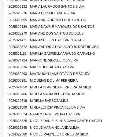
2026303132
MARIA LAURA DOS SANTOS SILVA
2025328576
MARIA LUIZA IOLANDA SILVA
2023320855
MARIANA LAURINDO DOS SANTOS
2025329134
MARIA NAYANE MARQUES DOS SANTOS
2024322970
MARIANE DOS SANTOS DE DEUS
2025321421
MARIA SUELEN DA SILVA CHAGAS
2026330372
MARIA VITÓRIA DOS SANTOS RODRIGUES
2025321181
MARILIA GABRIELLY ARAUJO CARVALHO
2018324924
MARRONE SILVA DE OLIVEIRA
2026318636
MAURICIO KAUAN DA SILVA
2024330293
MAYRA KAYLLANE OTÁVIO DE SOUZA
2026308291
MIQUEIAS DE LIMA FERREIRA
2025321950
MIRELA CLARINDA FERREIRA DA SILVA
2026313406
MIRELA MARIA VERÇOSA DA SILVA
2024320519
MIRELLA BARBOSA LINS
2026321300
MIRLA LETICIA PIMENTEL DA SILVA
2026319624
NATALY LAUNE VIEIRA DA SILVA
2025328825
NICOLE DANIELE LINS CAVALCANTE GALVAO
2026316945
NICOLE MARIA HOLANDA LIMA
2024322380
NICOLE RAMYLLE TORRES DA SILVA