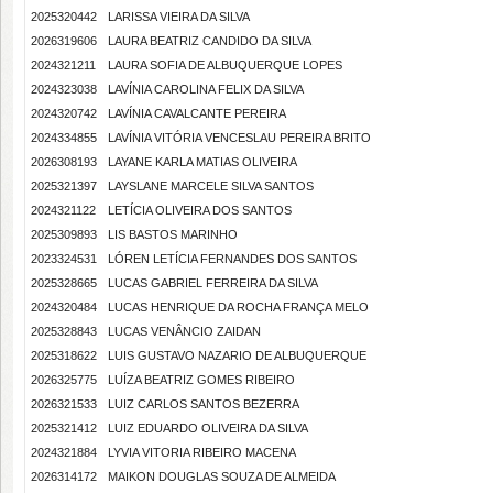
2025320442
LARISSA VIEIRA DA SILVA
2026319606
LAURA BEATRIZ CANDIDO DA SILVA
2024321211
LAURA SOFIA DE ALBUQUERQUE LOPES
2024323038
LAVÍNIA CAROLINA FELIX DA SILVA
2024320742
LAVÍNIA CAVALCANTE PEREIRA
2024334855
LAVÍNIA VITÓRIA VENCESLAU PEREIRA BRITO
2026308193
LAYANE KARLA MATIAS OLIVEIRA
2025321397
LAYSLANE MARCELE SILVA SANTOS
2024321122
LETÍCIA OLIVEIRA DOS SANTOS
2025309893
LIS BASTOS MARINHO
2023324531
LÓREN LETÍCIA FERNANDES DOS SANTOS
2025328665
LUCAS GABRIEL FERREIRA DA SILVA
2024320484
LUCAS HENRIQUE DA ROCHA FRANÇA MELO
2025328843
LUCAS VENÂNCIO ZAIDAN
2025318622
LUIS GUSTAVO NAZARIO DE ALBUQUERQUE
2026325775
LUÍZA BEATRIZ GOMES RIBEIRO
2026321533
LUIZ CARLOS SANTOS BEZERRA
2025321412
LUIZ EDUARDO OLIVEIRA DA SILVA
2024321884
LYVIA VITORIA RIBEIRO MACENA
2026314172
MAIKON DOUGLAS SOUZA DE ALMEIDA