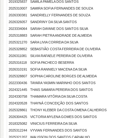
2019325837
SAMILA PAMELA DOS SANTOS
2025310007
SAMIRA SOFIA FERNANDES DE SOUZA
2026330381
SANDRIELLY FERNANDES DE SOUZA
2026326057
SANDRINY DA SILVA SANTOS
2023334064
SARAH DAYANE DOS SANTOS SILVA
2025318883
SARAH PIETRA ANDRADE DE ALMEIDA
2025321270
SARA LIVIA CORREIA DA SILVA
2025328852
SEBASTIÃO COSTA FERREIRA DE OLIVEIRA
2026311081
SILVIA RAFAELE PEREIRA DE OLIVEIRA
2025316118
SOFIA PACHECO BESERRA
2026310191
SOFIA RANNIELY MACENA DA SILVA
2025328807
SOPHIA CAROLINE BORGES DE ALMEIDA
2022330436
TAYARA YASMIN MARINHO DOS SANTOS
2024321445
THAIS SAMARA PEREIRA DOS SANTOS
2024330758
THAMARA VITÓRIA DA SILVA COSTA
2024320528
THAYNÁ CONCEIÇÃO DOS SANTOS
2025328861
THONY KLEBER DA COSTA OMENA CALHEIROS
2026304425
VICTORIA MYLENA GOMES DOS SANTOS
2018325082
VINICIUS FERREIRA DA SILVA
2025312244
VYVIAN FERNANDES DOS SANTOS
2025321207
WALISSON DOS SANTOS CARVALHO