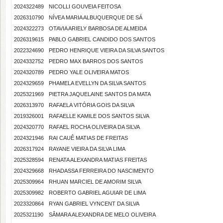
2024322489
NICOLLI GOUVEIA FEITOSA
2026310790
NÍVEA MARIA ALBUQUERQUE DE SÁ
2024322273
OTAVIA ARIELY BARBOSA DE ALMEIDA
2026319615
PABLO GABRIEL CANDIDO DOS SANTOS
2022324690
PEDRO HENRIQUE VIEIRA DA SILVA SANTOS
2024332752
PEDRO MAX BARROS DOS SANTOS
2024320789
PEDRO YALE OLIVEIRA MATOS
2024329659
PHAMELA EVELLYN DA SILVA SANTOS
2025321969
PIETRA JAQUELAINE SANTOS DA MATA
2026313970
RAFAELA VITÓRIA GOIS DA SILVA
2019326001
RAFAELLE KAMILE DOS SANTOS SILVA
2024320770
RAFAEL ROCHA OLIVEIRA DA SILVA
2024321946
RAI CAUÊ MATIAS DE FREITAS
2026317924
RAYANE VIEIRA DA SILVA LIMA
2025328594
RENATA ALEXANDRA MATIAS FREITAS
2024329668
RHADASSA FERREIRA DO NASCIMENTO
2025309964
RHUAN MARCIEL DE AMORIM SILVA
2025309982
ROBERTO GABRIEL AGUIAR DE LIMA
2023320864
RYAN GABRIEL VYNCENT DA SILVA
2025321190
SÂMARA ALEXANDRA DE MELO OLIVEIRA