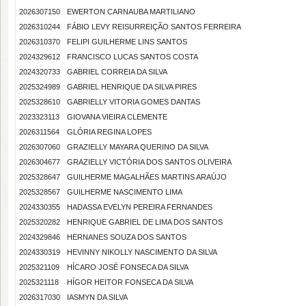
2026307150
EWERTON CARNAUBA MARTILIANO
2026310244
FÁBIO LEVY REISURREIÇÃO SANTOS FERREIRA
2026310370
FELIPI GUILHERME LINS SANTOS
2024329612
FRANCISCO LUCAS SANTOS COSTA
2024320733
GABRIEL CORREIA DA SILVA
2025324989
GABRIEL HENRIQUE DA SILVA PIRES
2025328610
GABRIELLY VITORIA GOMES DANTAS
2023323113
GIOVANA VIEIRA CLEMENTE
2026311564
GLÓRIA REGINA LOPES
2026307060
GRAZIELLY MAYARA QUERINO DA SILVA
2026304677
GRAZIELLY VICTÓRIA DOS SANTOS OLIVEIRA
2025328647
GUILHERME MAGALHÃES MARTINS ARAÚJO
2025328567
GUILHERME NASCIMENTO LIMA
2024330355
HADASSA EVELYN PEREIRA FERNANDES
2025320282
HENRIQUE GABRIEL DE LIMA DOS SANTOS
2024329846
HERNANES SOUZA DOS SANTOS
2024330319
HEVINNY NIKOLLY NASCIMENTO DA SILVA
2025321109
HÍCARO JOSÉ FONSECA DA SILVA
2025321118
HÍGOR HEITOR FONSECA DA SILVA
2026317030
IASMYN DA SILVA