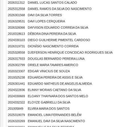
2026311312
DANIEL LUCAS SANTOS CALADO
2025312558
DANIEL RAMOS DA SILVA DO NASCIMENTO
2026301568
DAVI DA SILVA TORRES
2026329531
DAVI LOPES CERQUEIRA
2026326066
DAYVISON EDUARDO CORREIA DA SILVA
2018318613
DÉBORA DINA PEREIRA DA SILVA
2024330103
DIEGO GUILHERME PIMENTEL CARDOSO
2026319731
DIONÍSIO NASCIMENTO CORREIA
2025328558
DJEFERSON HENRIQUE CONCEICAO RODRIGUES SILVA
2026317933
DOUGLAS BERNARDO PEREIRA LUNA
2026302799
DRIELE MARIA TAVARES AMERICO
2020323307
EDGAR VINICIUS DE SOUZA
2019325238
EDUARDA PEREIRA DE ASSIS E SILVA
2026301441
EDUARDO MATHEUS DE ANGELIS ALMEIDA
2024322836
ELINNY MORAIS CAETANO DA SILVA
2024330669
ELOANY THAYNARA DOS SANTOS MELO
2024332322
ELOYZE GABRIELLI DA SILVA
201005849
ELVIRA MARIA DOS SANTOS
2025318079
EMANOEL LIMA FERNANDES BELÉM
2026320269
EMANUEL DAVI DA SILVA NASCIMENTO