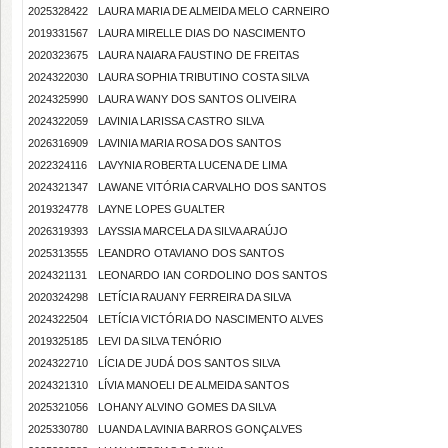
2025328422
LAURA MARIA DE ALMEIDA MELO CARNEIRO
2019331567
LAURA MIRELLE DIAS DO NASCIMENTO
2020323675
LAURA NAIARA FAUSTINO DE FREITAS
2024322030
LAURA SOPHIA TRIBUTINO COSTA SILVA
2024325990
LAURA WANY DOS SANTOS OLIVEIRA
2024322059
LAVINIA LARISSA CASTRO SILVA
2026316909
LAVINIA MARIA ROSA DOS SANTOS
2022324116
LAVYNIA ROBERTA LUCENA DE LIMA
2024321347
LAWANE VITÓRIA CARVALHO DOS SANTOS
2019324778
LAYNE LOPES GUALTER
2026319393
LAYSSIA MARCELA DA SILVA ARAÚJO
2025313555
LEANDRO OTAVIANO DOS SANTOS
2024321131
LEONARDO IAN CORDOLINO DOS SANTOS
2020324298
LETÍCIA RAUANY FERREIRA DA SILVA
2024322504
LETÍCIA VICTÓRIA DO NASCIMENTO ALVES
2019325185
LEVI DA SILVA TENÓRIO
2024322710
LÍCIA DE JUDÁ DOS SANTOS SILVA
2024321310
LÍVIA MANOELI DE ALMEIDA SANTOS
2025321056
LOHANY ALVINO GOMES DA SILVA
2025330780
LUANDA LAVINIA BARROS GONÇALVES