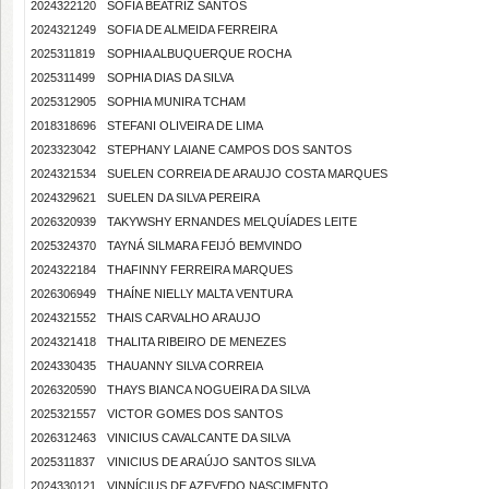
2024322120
SOFIA BEATRIZ SANTOS
2024321249
SOFIA DE ALMEIDA FERREIRA
2025311819
SOPHIA ALBUQUERQUE ROCHA
2025311499
SOPHIA DIAS DA SILVA
2025312905
SOPHIA MUNIRA TCHAM
2018318696
STEFANI OLIVEIRA DE LIMA
2023323042
STEPHANY LAIANE CAMPOS DOS SANTOS
2024321534
SUELEN CORREIA DE ARAUJO COSTA MARQUES
2024329621
SUELEN DA SILVA PEREIRA
2026320939
TAKYWSHY ERNANDES MELQUÍADES LEITE
2025324370
TAYNÁ SILMARA FEIJÓ BEMVINDO
2024322184
THAFINNY FERREIRA MARQUES
2026306949
THAÍNE NIELLY MALTA VENTURA
2024321552
THAIS CARVALHO ARAUJO
2024321418
THALITA RIBEIRO DE MENEZES
2024330435
THAUANNY SILVA CORREIA
2026320590
THAYS BIANCA NOGUEIRA DA SILVA
2025321557
VICTOR GOMES DOS SANTOS
2026312463
VINICIUS CAVALCANTE DA SILVA
2025311837
VINICIUS DE ARAÚJO SANTOS SILVA
2024330121
VINNÍCIUS DE AZEVEDO NASCIMENTO