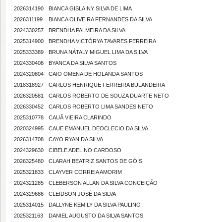
2026314190
BIANCA GISLAINY SILVA DE LIMA
2026311199
BIANCA OLIVEIRA FERNANDES DA SILVA
2024330257
BRENDHA PALMEIRA DA SILVA
2025314900
BRENDHA VICTÓRYA TAVARES FERREIRA
2025333389
BRUNA NÁTALY MIGUEL LIMA DA SILVA
2024330408
BYANCA DA SILVA SANTOS
2024320804
CAIO OMENA DE HOLANDA SANTOS
2018318927
CARLOS HENRIQUE FERREIRA BULANDEIRA
2026320581
CARLOS ROBERTO DE SOUZA DUARTE NETO
2026330452
CARLOS ROBERTO LIMA SANDES NETO
2025310778
CAUÃ VIEIRA CLARINDO
2020324995
CAUE EMANUEL DEOCLECIO DA SILVA
2026314708
CAYO RYAN DA SILVA
2024329630
CIBELE ADELINO CARDOSO
2026325480
CLARAH BEATRIZ SANTOS DE GÓIS
2025321833
CLAYVER CORREIA AMORIM
2024321285
CLEBERSON ALLAN DA SILVA CONCEIÇÃO
2024329686
CLEIDSON JOSÉ DA SILVA
2025314015
DALLYNE KEMILY DA SILVA PAULINO
2025321163
DANIEL AUGUSTO DA SILVA SANTOS