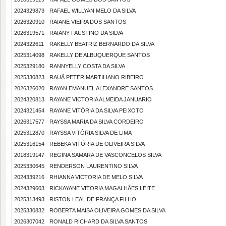
2024329873
RAFAEL WILLYAN MELO DA SILVA
2026320910
RAIANE VIEIRA DOS SANTOS
2026319571
RAIANY FAUSTINO DA SILVA
2024322611
RAKELLY BEATRIZ BERNARDO DA SILVA
2025314098
RAKELLY DE ALBUQUERQUE SANTOS
2025329180
RANNYELLY COSTA DA SILVA
2025330823
RAUÃ PETER MARTILIANO RIBEIRO
2026326020
RAYAN EMANUEL ALEXANDRE SANTOS
2024320813
RAYANE VICTORIA ALMEIDA JANUARIO
2024321454
RAYANE VITÓRIA DA SILVA PEIXOTO
2026317577
RAYSSA MARIA DA SILVA CORDEIRO
2025312870
RAYSSA VITÓRIA SILVA DE LIMA
2025316154
REBEKA VITÓRIA DE OLIVEIRA SILVA
2018319147
REGINA SAMARA DE VASCONCELOS SILVA
2025330645
RENDERSON LAURENTINO SILVA
2024339216
RHIANNA VICTORIA DE MELO SILVA
2024329603
RICKAYANE VITORIA MAGALHÃES LEITE
2025313493
RISTON LEAL DE FRANÇA FILHO
2025330832
ROBERTA MAISA OLIVEIRA GOMES DA SILVA
2026307042
RONALD RICHARD DA SILVA SANTOS