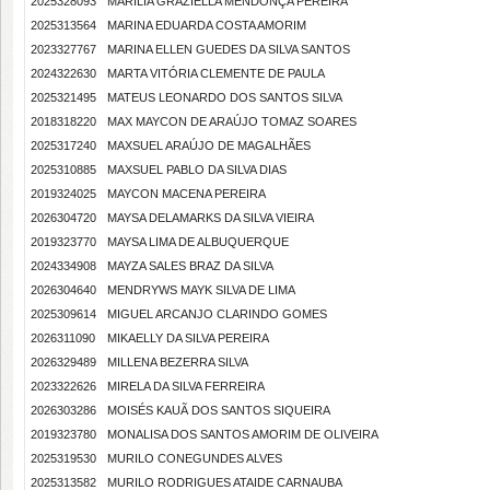
2025328093
MARÍLIA GRAZIELLA MENDONÇA PEREIRA
2025313564
MARINA EDUARDA COSTA AMORIM
2023327767
MARINA ELLEN GUEDES DA SILVA SANTOS
2024322630
MARTA VITÓRIA CLEMENTE DE PAULA
2025321495
MATEUS LEONARDO DOS SANTOS SILVA
2018318220
MAX MAYCON DE ARAÚJO TOMAZ SOARES
2025317240
MAXSUEL ARAÚJO DE MAGALHÃES
2025310885
MAXSUEL PABLO DA SILVA DIAS
2019324025
MAYCON MACENA PEREIRA
2026304720
MAYSA DELAMARKS DA SILVA VIEIRA
2019323770
MAYSA LIMA DE ALBUQUERQUE
2024334908
MAYZA SALES BRAZ DA SILVA
2026304640
MENDRYWS MAYK SILVA DE LIMA
2025309614
MIGUEL ARCANJO CLARINDO GOMES
2026311090
MIKAELLY DA SILVA PEREIRA
2026329489
MILLENA BEZERRA SILVA
2023322626
MIRELA DA SILVA FERREIRA
2026303286
MOISÉS KAUÃ DOS SANTOS SIQUEIRA
2019323780
MONALISA DOS SANTOS AMORIM DE OLIVEIRA
2025319530
MURILO CONEGUNDES ALVES
2025313582
MURILO RODRIGUES ATAIDE CARNAUBA