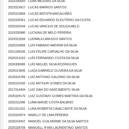
2025330583
LUAN MESSIAS DA SILVA
2023323427
LUCAS BARROS SANTOS
2025310858
LUCAS BATISTA MAGALHÃES
2025328351
LUCAS EDUARDO ELEUTERIO DA COSTA
2025320344
LUCAS VINICIUS DE SOUZA MELO
2019330980
LUCKIAN DE MELO PEREIRA
2024322694
LUDIMILA LIMA DOS SANTOS
2026316856
LUIS FABIANO AMORIM DA SILVA
2021328335
LUIS FELIPE CARVALHO DA SILVA
2026314163
LUÍS FERNANDO COSTA DA SILVA
2026306985
LUÍS MIGUEL SILVA RODRIGUES
2026313845
LUIZA GABRIELE OLIVEIRA DA SILVA
2019324769
LUIZ ANTONIO GALDINO DA SILVA
2026319160
LUIZ ARTHUR GOMES DA SILVA
2017314404
LUIZ DAVI DO NASCIMENTO SILVA
2025329170
LUIZ GUSTAVO GOMES MARTINS DA SILVA
2025311588
LUMA MAISIE COSTA BALBINO
2021311310
LUNA ROBERTA CAVALCANTE DA SILVA
2019324974
MAIELLY DE LIMA PEREIRA
2026319437
MANOEL GUILHERME DA SILVA SANTOS
2025328709
MANOELL RYAN LAURENTINO SANTOS