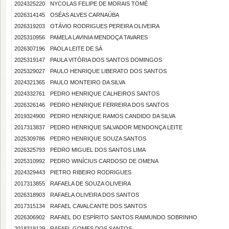
2024325220
NYCOLAS FELIPE DE MORAIS TOMÉ
2026314145
OSÉAS ALVES CARNAÚBA
2026319203
OTÁVIO RODRIGUES PEREIRA OLIVEIRA
2025310956
PAMELA LAVINIA MENDOÇA TAVARES
2026307196
PAOLA LEITE DE SÁ
2025319147
PAULA VITÓRIA DOS SANTOS DOMINGOS
2025329027
PAULO HENRIQUE LIBERATO DOS SANTOS
2024321365
PAULO MONTEIRO DA SILVA
2024332761
PEDRO HENRIQUE CALHEIROS SANTOS
2026326146
PEDRO HENRIQUE FERREIRA DOS SANTOS
2019324900
PEDRO HENRIQUE RAMOS CANDIDO DA SILVA
2017313837
PEDRO HENRIQUE SALVADOR MENDONÇA LEITE
2025309786
PEDRO HENRIQUE SOUZA SANTOS
2026325793
PEDRO MIGUEL DOS SANTOS LIMA
2025310992
PEDRO WINÍCIUS CARDOSO DE OMENA
2024329443
PIETRO RIBEIRO RODRIGUES
2017313855
RAFAELA DE SOUZA OLIVEIRA
2026318903
RAFAELA OLIVEIRA DOS SANTOS
2017315134
RAFAEL CAVALCANTE DOS SANTOS
2026306902
RAFAEL DO ESPÍRITO SANTOS RAIMUNDO SOBRINHO
2018319129
RAFAEL GOMES DOS SANTOS