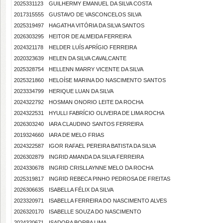
2025331123
GUILHERMY EMANUEL DA SILVA COSTA
2017315555
GUSTAVO DE VASCONCELOS SILVA
2025319497
HAGATHA VITÓRIA DA SILVA SANTOS
2026303295
HEITOR DE ALMEIDA FERREIRA
2024321178
HELDER LUÍS APRÍGIO FERREIRA
2020323639
HELEN DA SILVA CAVALCANTE
2025328754
HELLENN MARRY VICENTE DA SILVA
2025321860
HELOÍSE MARINA DO NASCIMENTO SANTOS
2023334799
HERIQUE LUAN DA SILVA
2024322792
HOSMAN ONORIO LEITE DA ROCHA
2024322531
HYULLI FABRÍCIO OLIVEIRA DE LIMA ROCHA
2026303240
IARA CLAUDINO SANTOS FERREIRA
2019324660
IARA DE MELO FRIAS
2024322587
IGOR RAFAEL PEREIRA BATISTA DA SILVA
2026302879
INGRID AMANDA DA SILVA FERREIRA
2024330678
INGRID CRISLLAYNNE MELO DA ROCHA
2025319817
INGRID REBECA PINHO PEDROSA DE FREITAS
2026306635
ISABELLA FÉLIX DA SILVA
2023320971
ISABELLA FERREIRA DO NASCIMENTO ALVES
2026320170
ISABELLE SOUZA DO NASCIMENTO
2024320671
ISADORA BORBA LIMA