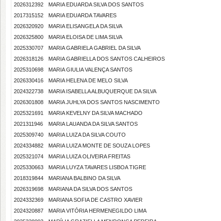
2026312392
MARIA EDUARDA SILVA DOS SANTOS
2017315152
MARIA EDUARDA TAVARES
2026320920
MARIA ELISANGELA DA SILVA
2026325800
MARIA ELOISA DE LIMA SILVA
2025330707
MARIA GABRIELA GABRIEL DA SILVA
2026318126
MARIA GABRIELLA DOS SANTOS CALHEIROS
2025310698
MARIA GIULIA VALENÇA SANTOS
2026330416
MARIA HELENA DE MELO SILVA
2024322738
MARIA ISABELLA ALBUQUERQUE DA SILVA
2026301808
MARIA JUHLYA DOS SANTOS NASCIMENTO
2025321691
MARIA KEVELNY DA SILVA MACHADO
2021311946
MARIA LAUANDA DA SILVA SANTOS
2025309740
MARIA LUIZA DA SILVA COUTO
2024334882
MARIA LUIZA MONTE DE SOUZA LOPES
2025321074
MARIA LUIZA OLIVEIRA FREITAS
2025330663
MARIA LUYZA TAVARES LISBOA TIGRE
2018319844
MARIANA BALBINO DA SILVA
2026319698
MARIANA DA SILVA DOS SANTOS
2024332369
MARIANA SOFIA DE CASTRO XAVIER
2024320887
MARIA VITÓRIA HERMENEGILDO LIMA