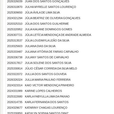
2026326039
JUAN DOS SANTOS GONÇALVES
2026310870
JULHA MYRELLE SANTOS LOURENÇO
2025309650
JÚLIA ÁVILA DE LIMA SILVA
2024321294
JÚLIA BEATRIZ DE OLIVEIRA GONÇALVES
2020325310
JÚLIA DOS SANTOS GUILHERME
2025320952
JULIA KAUANE DOMINGOS GOMES
2026307721
JÚLIA LETÍCIA MENDONÇA DE ANDRADE ALMEIDA
2025313537
JÚLIA LOUDIMYLA LEÃO DA SILVA
2019325603
JULIANA DIAS DA SILVA
2025333487
JULIANA VITÓRIA DE FARIAS CARVALHO
2026336738
JULIANY SANTOS DE CARVALHO
2026317817
JULIA SOLENE DOS SANTOS SILVA
2025330814
JÚLIO CÉSAR CORREIA DA SILVA MELO
2023322072
JULLIA DOS SANTOS GOUVEIA
2026326324
JULLIA MARIA PAULINO FERREIRA
2024323314
KAIO VICTOR MENDONÇA PINHEIRO
2024331989
KARINE LOPES CALHEIROS
2025322680
KARLA FABYULLA LIMA DA PAIXAO
2026314735
KARLA FERNANDA DOS SANTOS
2024329677
KATARINY CHAGAS LOURENÇO
2025330850
KATHLYN SOPHIA SANTOS DINIZ