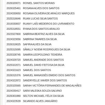
2026320071
RONIEL SANTOS MORAIS
2026325461
ROSANA ALVES DOS SANTOS
2024330650
ROSANA OLIVEIRA DE ARAÚJO MARQUES
2025316646
RUAN LUCAS SILVA SANTOS
2019330837
RUANY LAÍS MEDEIROS DO LIVRAMENTO
2025318551
RYANA DOS SANTOS ARAUJO
2023327800
SABRINA BEATRIZ ALVES DA SILVA
2024323056
SABRINA TAVARES DA SILVA
2026319025
SAFIRA ALVES DA SILVA
2025315095
SÃMILLY NOEMI RODRIGUES DA SILVA
2025328745
SAMIRA LEOPOLDINO TEIXEIRA
2024329720
SAMUEL ANDRADE DOS SANTOS
2025322071
SAMUEL DAVID FEITOSA DA SILVA
2024321623
SAMUEL DOS SANTOS
2026315376
SAMUEL MANASSÉS EMIDIO DOS SANTOS
2024322872
SANDRYELLE XAVIER DOS SANTOS
2025325565
SARAH VICTÓRIA FERNANDES DE MAGALHÃES
2024330417
SARA VALESKA SOUZA SALVINO
2026301880
SELTON MICKAEL FÉLIX DA SILVA
2024323539
SILVANDO ALVES JANUÁRIO