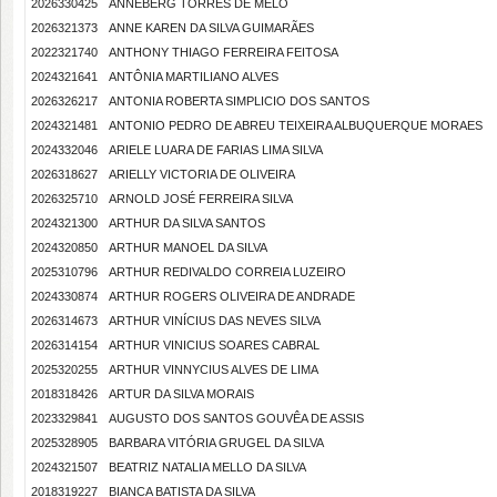
2026330425
ANNEBERG TORRES DE MELO
2026321373
ANNE KAREN DA SILVA GUIMARÃES
2022321740
ANTHONY THIAGO FERREIRA FEITOSA
2024321641
ANTÔNIA MARTILIANO ALVES
2026326217
ANTONIA ROBERTA SIMPLICIO DOS SANTOS
2024321481
ANTONIO PEDRO DE ABREU TEIXEIRA ALBUQUERQUE MORAES
2024332046
ARIELE LUARA DE FARIAS LIMA SILVA
2026318627
ARIELLY VICTORIA DE OLIVEIRA
2026325710
ARNOLD JOSÉ FERREIRA SILVA
2024321300
ARTHUR DA SILVA SANTOS
2024320850
ARTHUR MANOEL DA SILVA
2025310796
ARTHUR REDIVALDO CORREIA LUZEIRO
2024330874
ARTHUR ROGERS OLIVEIRA DE ANDRADE
2026314673
ARTHUR VINÍCIUS DAS NEVES SILVA
2026314154
ARTHUR VINICIUS SOARES CABRAL
2025320255
ARTHUR VINNYCIUS ALVES DE LIMA
2018318426
ARTUR DA SILVA MORAIS
2023329841
AUGUSTO DOS SANTOS GOUVÊA DE ASSIS
2025328905
BARBARA VITÓRIA GRUGEL DA SILVA
2024321507
BEATRIZ NATALIA MELLO DA SILVA
2018319227
BIANCA BATISTA DA SILVA