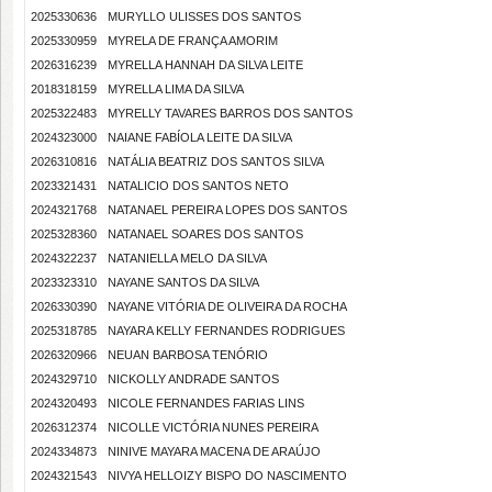
2025330636
MURYLLO ULISSES DOS SANTOS
2025330959
MYRELA DE FRANÇA AMORIM
2026316239
MYRELLA HANNAH DA SILVA LEITE
2018318159
MYRELLA LIMA DA SILVA
2025322483
MYRELLY TAVARES BARROS DOS SANTOS
2024323000
NAIANE FABÍOLA LEITE DA SILVA
2026310816
NATÁLIA BEATRIZ DOS SANTOS SILVA
2023321431
NATALICIO DOS SANTOS NETO
2024321768
NATANAEL PEREIRA LOPES DOS SANTOS
2025328360
NATANAEL SOARES DOS SANTOS
2024322237
NATANIELLA MELO DA SILVA
2023323310
NAYANE SANTOS DA SILVA
2026330390
NAYANE VITÓRIA DE OLIVEIRA DA ROCHA
2025318785
NAYARA KELLY FERNANDES RODRIGUES
2026320966
NEUAN BARBOSA TENÓRIO
2024329710
NICKOLLY ANDRADE SANTOS
2024320493
NICOLE FERNANDES FARIAS LINS
2026312374
NICOLLE VICTÓRIA NUNES PEREIRA
2024334873
NINIVE MAYARA MACENA DE ARAÚJO
2024321543
NIVYA HELLOIZY BISPO DO NASCIMENTO