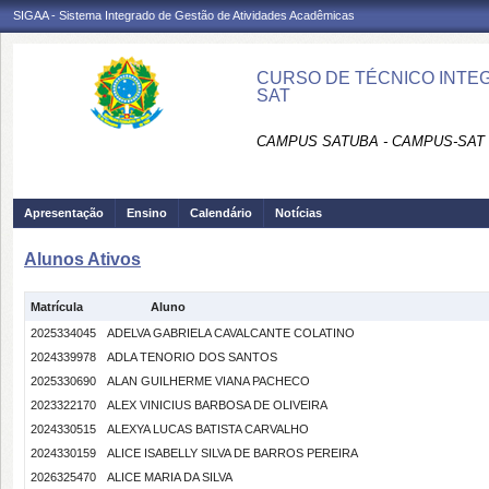
SIGAA - Sistema Integrado de Gestão de Atividades Acadêmicas
CURSO DE TÉCNICO INTE
SAT
CAMPUS SATUBA - CAMPUS-SAT
Apresentação
Ensino
Calendário
Notícias
Alunos Ativos
Matrícula
Aluno
2025334045
ADELVA GABRIELA CAVALCANTE COLATINO
2024339978
ADLA TENORIO DOS SANTOS
2025330690
ALAN GUILHERME VIANA PACHECO
2023322170
ALEX VINICIUS BARBOSA DE OLIVEIRA
2024330515
ALEXYA LUCAS BATISTA CARVALHO
2024330159
ALICE ISABELLY SILVA DE BARROS PEREIRA
2026325470
ALICE MARIA DA SILVA