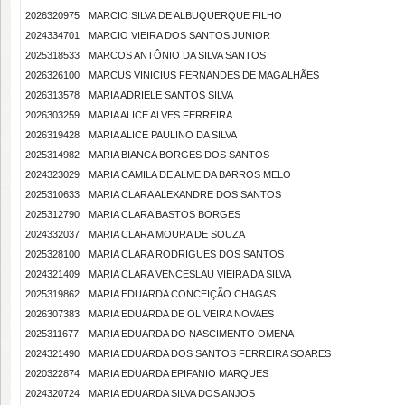
2026320975
MARCIO SILVA DE ALBUQUERQUE FILHO
2024334701
MARCIO VIEIRA DOS SANTOS JUNIOR
2025318533
MARCOS ANTÔNIO DA SILVA SANTOS
2026326100
MARCUS VINICIUS FERNANDES DE MAGALHÃES
2026313578
MARIA ADRIELE SANTOS SILVA
2026303259
MARIA ALICE ALVES FERREIRA
2026319428
MARIA ALICE PAULINO DA SILVA
2025314982
MARIA BIANCA BORGES DOS SANTOS
2024323029
MARIA CAMILA DE ALMEIDA BARROS MELO
2025310633
MARIA CLARA ALEXANDRE DOS SANTOS
2025312790
MARIA CLARA BASTOS BORGES
2024332037
MARIA CLARA MOURA DE SOUZA
2025328100
MARIA CLARA RODRIGUES DOS SANTOS
2024321409
MARIA CLARA VENCESLAU VIEIRA DA SILVA
2025319862
MARIA EDUARDA CONCEIÇÃO CHAGAS
2026307383
MARIA EDUARDA DE OLIVEIRA NOVAES
2025311677
MARIA EDUARDA DO NASCIMENTO OMENA
2024321490
MARIA EDUARDA DOS SANTOS FERREIRA SOARES
2020322874
MARIA EDUARDA EPIFANIO MARQUES
2024320724
MARIA EDUARDA SILVA DOS ANJOS