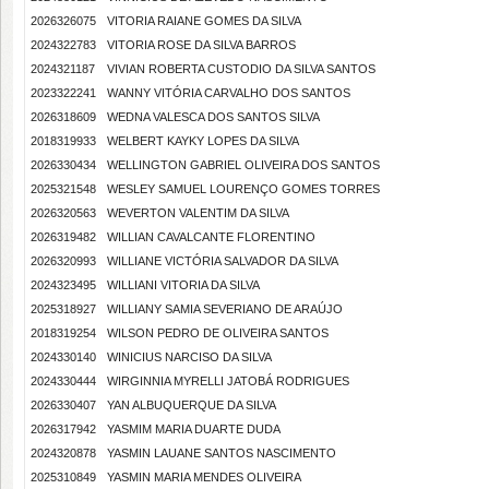
2026326075
VITORIA RAIANE GOMES DA SILVA
2024322783
VITORIA ROSE DA SILVA BARROS
2024321187
VIVIAN ROBERTA CUSTODIO DA SILVA SANTOS
2023322241
WANNY VITÓRIA CARVALHO DOS SANTOS
2026318609
WEDNA VALESCA DOS SANTOS SILVA
2018319933
WELBERT KAYKY LOPES DA SILVA
2026330434
WELLINGTON GABRIEL OLIVEIRA DOS SANTOS
2025321548
WESLEY SAMUEL LOURENÇO GOMES TORRES
2026320563
WEVERTON VALENTIM DA SILVA
2026319482
WILLIAN CAVALCANTE FLORENTINO
2026320993
WILLIANE VICTÓRIA SALVADOR DA SILVA
2024323495
WILLIANI VITORIA DA SILVA
2025318927
WILLIANY SAMIA SEVERIANO DE ARAÚJO
2018319254
WILSON PEDRO DE OLIVEIRA SANTOS
2024330140
WINICIUS NARCISO DA SILVA
2024330444
WIRGINNIA MYRELLI JATOBÁ RODRIGUES
2026330407
YAN ALBUQUERQUE DA SILVA
2026317942
YASMIM MARIA DUARTE DUDA
2024320878
YASMIN LAUANE SANTOS NASCIMENTO
2025310849
YASMIN MARIA MENDES OLIVEIRA