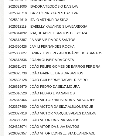
2025321000
ISADORA TEODÓSIO DA SILVA
2025328718
ISA VITÓRIA SOARES DA SILVA
2025324610
ITALO ARTHUR DA SILVA
2025312119
IZABELLY KAUANNE SILVA BARBOSA
2026314092
IZAQUE ADRIEL SANTOS DE SOUZA
2026318387
JAIANE VIEIRA DOS SANTOS
2024330426
JAMILI FERNANDES ROCHA
2025330627
JANINY KIMBERLY APOLINÁRIO DOS SANTOS
2026313836
JOANA OLIVEIRA DA COSTA
2026311475
JOÃO FELIPE GOMES DE BARROS PEREIRA
2026325739
JOÃO GABRIEL DA SILVA SANTOS
2025328128
JOÃO GUILHERME RAFAEL RIBEIRO
2026319670
JOÃO PEDRO DA SILVA MOURA
2025316520
JOÃO PEDRO LIMA SANTOS
2025313466
JOÃO VICTOR BATISTA DA SILVA SOARES
2023327480
JOÃO VICTOR DA SILVA ALBUQUERQUE
2023327918
JOÃO VICTOR MARQUES ALVES DA SILVA
2024330239
JOÃO VITOR DA SILVA SANTOS
2024323074
JOÃO VITOR DA SILVA SANTOS
2026320957
JOÃO VITOR EVANGELISTA DE ANDRADE