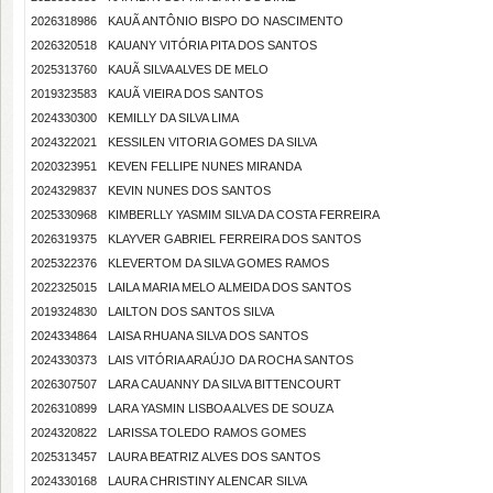
2026318986
KAUÃ ANTÔNIO BISPO DO NASCIMENTO
2026320518
KAUANY VITÓRIA PITA DOS SANTOS
2025313760
KAUÃ SILVA ALVES DE MELO
2019323583
KAUÃ VIEIRA DOS SANTOS
2024330300
KEMILLY DA SILVA LIMA
2024322021
KESSILEN VITORIA GOMES DA SILVA
2020323951
KEVEN FELLIPE NUNES MIRANDA
2024329837
KEVIN NUNES DOS SANTOS
2025330968
KIMBERLLY YASMIM SILVA DA COSTA FERREIRA
2026319375
KLAYVER GABRIEL FERREIRA DOS SANTOS
2025322376
KLEVERTOM DA SILVA GOMES RAMOS
2022325015
LAILA MARIA MELO ALMEIDA DOS SANTOS
2019324830
LAILTON DOS SANTOS SILVA
2024334864
LAISA RHUANA SILVA DOS SANTOS
2024330373
LAIS VITÓRIA ARAÚJO DA ROCHA SANTOS
2026307507
LARA CAUANNY DA SILVA BITTENCOURT
2026310899
LARA YASMIN LISBOA ALVES DE SOUZA
2024320822
LARISSA TOLEDO RAMOS GOMES
2025313457
LAURA BEATRIZ ALVES DOS SANTOS
2024330168
LAURA CHRISTINY ALENCAR SILVA