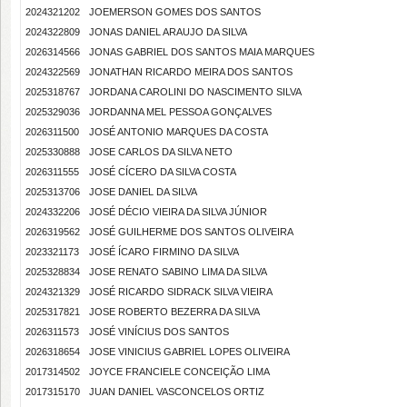
2024321202
JOEMERSON GOMES DOS SANTOS
2024322809
JONAS DANIEL ARAUJO DA SILVA
2026314566
JONAS GABRIEL DOS SANTOS MAIA MARQUES
2024322569
JONATHAN RICARDO MEIRA DOS SANTOS
2025318767
JORDANA CAROLINI DO NASCIMENTO SILVA
2025329036
JORDANNA MEL PESSOA GONÇALVES
2026311500
JOSÉ ANTONIO MARQUES DA COSTA
2025330888
JOSE CARLOS DA SILVA NETO
2026311555
JOSÉ CÍCERO DA SILVA COSTA
2025313706
JOSE DANIEL DA SILVA
2024332206
JOSÉ DÉCIO VIEIRA DA SILVA JÚNIOR
2026319562
JOSÉ GUILHERME DOS SANTOS OLIVEIRA
2023321173
JOSÉ ÍCARO FIRMINO DA SILVA
2025328834
JOSE RENATO SABINO LIMA DA SILVA
2024321329
JOSÉ RICARDO SIDRACK SILVA VIEIRA
2025317821
JOSE ROBERTO BEZERRA DA SILVA
2026311573
JOSÉ VINÍCIUS DOS SANTOS
2026318654
JOSE VINICIUS GABRIEL LOPES OLIVEIRA
2017314502
JOYCE FRANCIELE CONCEIÇÃO LIMA
2017315170
JUAN DANIEL VASCONCELOS ORTIZ