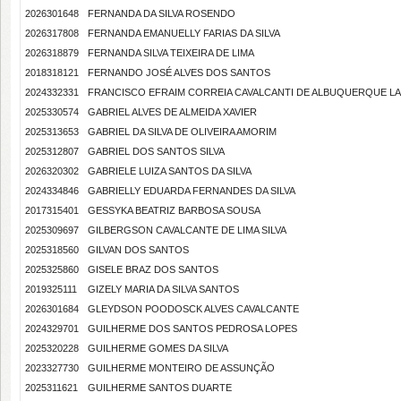
2026301648
FERNANDA DA SILVA ROSENDO
2026317808
FERNANDA EMANUELLY FARIAS DA SILVA
2026318879
FERNANDA SILVA TEIXEIRA DE LIMA
2018318121
FERNANDO JOSÉ ALVES DOS SANTOS
2024332331
FRANCISCO EFRAIM CORREIA CAVALCANTI DE ALBUQUERQUE L
2025330574
GABRIEL ALVES DE ALMEIDA XAVIER
2025313653
GABRIEL DA SILVA DE OLIVEIRA AMORIM
2025312807
GABRIEL DOS SANTOS SILVA
2026320302
GABRIELE LUIZA SANTOS DA SILVA
2024334846
GABRIELLY EDUARDA FERNANDES DA SILVA
2017315401
GESSYKA BEATRIZ BARBOSA SOUSA
2025309697
GILBERGSON CAVALCANTE DE LIMA SILVA
2025318560
GILVAN DOS SANTOS
2025325860
GISELE BRAZ DOS SANTOS
2019325111
GIZELY MARIA DA SILVA SANTOS
2026301684
GLEYDSON POODOSCK ALVES CAVALCANTE
2024329701
GUILHERME DOS SANTOS PEDROSA LOPES
2025320228
GUILHERME GOMES DA SILVA
2023327730
GUILHERME MONTEIRO DE ASSUNÇÃO
2025311621
GUILHERME SANTOS DUARTE