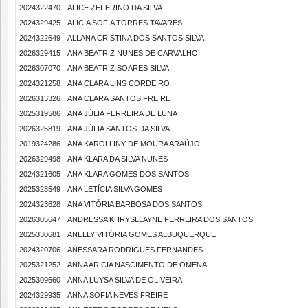
2024322470
ALICE ZEFERINO DA SILVA
2024329425
ALICIA SOFIA TORRES TAVARES
2024322649
ALLANA CRISTINA DOS SANTOS SILVA
2026329415
ANA BEATRIZ NUNES DE CARVALHO
2026307070
ANA BEATRIZ SOARES SILVA
2024321258
ANA CLARA LINS CORDEIRO
2026313326
ANA CLARA SANTOS FREIRE
2025319586
ANA JÚLIA FERREIRA DE LUNA
2026325819
ANA JÚLIA SANTOS DA SILVA
2019324286
ANA KAROLLINY DE MOURA ARAÚJO
2026329498
ANA KLARA DA SILVA NUNES
2024321605
ANA KLARA GOMES DOS SANTOS
2025328549
ANA LETÍCIA SILVA GOMES
2024323628
ANA VITÓRIA BARBOSA DOS SANTOS
2026305647
ANDRESSA KHRYSLLAYNE FERREIRA DOS SANTOS
2025330681
ANELLY VITÓRIA GOMES ALBUQUERQUE
2024320706
ANESSARA RODRIGUES FERNANDES
2025321252
ANNA ARICIA NASCIMENTO DE OMENA
2025309660
ANNA LUYSA SILVA DE OLIVEIRA
2024329935
ANNA SOFIA NEVES FREIRE