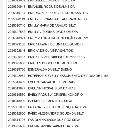
2026319651
EMANUELLE DA SILVA TEIXEIRA
2026320948
EMANUEL ROQUE DE ALMEIDA
2025310704
EMERSON LUIZ OLIVEIRA DOS SANTOS
2025328119
EMILLY FERNANDA DE ANDRADE MELO
2025310740
EMILLY MARIA DE ARAUJO SILVA
2026307552
EMILLY VITÓRIA SILVA DE OMENA
2026318921
EMILY VITÓRIA DA CONCEIÇÃO AMORIM
2020323138
ERICA LAYANE DE LIMA MELQUIADES
2024322845
ERICKA DE OLIVEIRA SANTOS
2024320457
ERICK RAFAEL RIBEIRO DE MENEZES
2019325050
ÉRICLES DEOCLÉCIO MONTEIRO
2026325720
ESMERALDA DA SILVA BUENO
2024322934
ESTEPHANE EVELLY NASCIMENTO DE ROSA DE LIMA
2025313439
EVELIN CARVALHO DE MORAIS
2026313827
EVELLYN MICKAL SILVA DANTAS
2026319580
EVELY RAQUELY CRISPIM HONÓRIO
2018318990
EZEKIEL CLEMENTE DA SILVA
2025331052
FABIANA EYSHILA LOURENÇO DA SILVA
2025312880
FÁBIO ALESSANDRO SOUZA DA SILVA
2026314726
FABÍOLA HADASSA QUEIROZ SILVA
2019325630
FATIMA LAVÍNIA GABRIEL DA SILVA