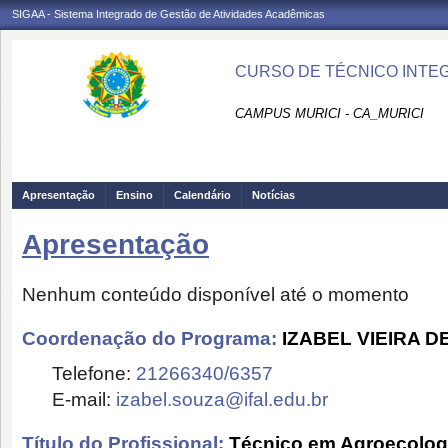
SIGAA - Sistema Integrado de Gestão de Atividades Acadêmicas
CURSO DE TÉCNICO INTEG
CAMPUS MURICI - CA_MURICI
Apresentação
Ensino
Calendário
Notícias
Apresentação
Nenhum conteúdo disponível até o momento
Coordenação do Programa:
IZABEL VIEIRA D
Telefone:
21266340/6357
E-mail:
izabel.souza@ifal.edu.br
Título do Profissional:
Técnico em Agroecolog