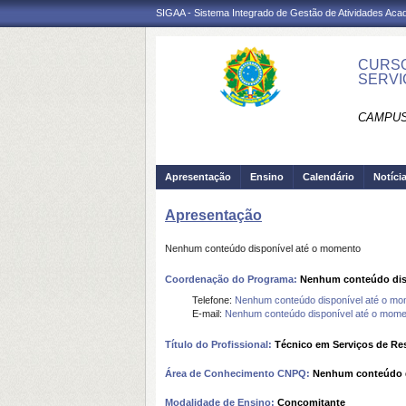
SIGAA - Sistema Integrado de Gestão de Atividades Ac
CURSO
SERVI
CAMPUS
Apresentação
Ensino
Calendário
Notíci
Apresentação
Nenhum conteúdo disponível até o momento
Coordenação do Programa:
Nenhum conteúdo dis
Telefone:
Nenhum conteúdo disponível até o mo
E-mail:
Nenhum conteúdo disponível até o mome
Título do Profissional:
Técnico em Serviços de Res
Área de Conhecimento CNPQ:
Nenhum conteúdo d
Modalidade de Ensino:
Concomitante