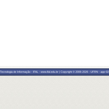
a Tecnologia de Informação - IFAL - www.ifal.edu.br | Copyright © 2006-2026 - UFRN - app-02