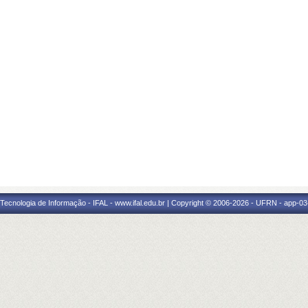
a Tecnologia de Informação - IFAL - www.ifal.edu.br | Copyright © 2006-2026 - UFRN - app-03