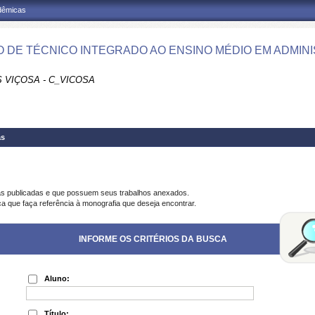
adêmicas
 DE TÉCNICO INTEGRADO AO ENSINO MÉDIO EM ADMINI
 VIÇOSA - C_VICOSA
as
as publicadas e que possuem seus trabalhos anexados.
ca que faça referência à monografia que deseja encontrar.
INFORME OS CRITÉRIOS DA BUSCA
Aluno:
Título: