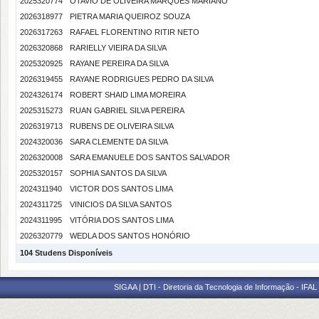
2025320774
OTAVIO DE OLIVEIRA MARQUES MARIANO
2026318977
PIETRA MARIA QUEIROZ SOUZA
2026317263
RAFAEL FLORENTINO RITIR NETO
2026320868
RARIELLY VIEIRA DA SILVA
2025320925
RAYANE PEREIRA DA SILVA
2026319455
RAYANE RODRIGUES PEDRO DA SILVA
2024326174
ROBERT SHAID LIMA MOREIRA
2025315273
RUAN GABRIEL SILVA PEREIRA
2026319713
RUBENS DE OLIVEIRA SILVA
2024320036
SARA CLEMENTE DA SILVA
2026320008
SARA EMANUELE DOS SANTOS SALVADOR
2025320157
SOPHIA SANTOS DA SILVA
2024311940
VICTOR DOS SANTOS LIMA
2024311725
VINICIOS DA SILVA SANTOS
2024311995
VITÓRIA DOS SANTOS LIMA
2026320779
WEDLA DOS SANTOS HONÓRIO
104 Studens Disponíveis
SIGAA | DTI - Diretoria da Tecnologia de Informação - IFAL