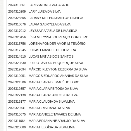
2024310361
LARISSA DA SILVA CASADO
2024310209
LARY LUIZA DA SILVA
2026325505
LAUANY MILLENA SANTOS DA SILVA
2024310076
LAURA GABRYELA DA SILVA
2024317012
LEYSSA RAFAELA DE LIMA SILVA
2026320456
LÍSIA MELYSSA LOURENÇO CORDEIRO
2025315756
LORENA PONDER AMORIM TENÓRIO
2026317245
LUCAS EMANUEL DE OLIVEIRA
2025314810
LUCAS MATIAS DOS SANTOS
2026320830
LUIZ OTÁVIO ALBUQUERQUE SILVA
2025319094
MÁRCIO KLEYTON BEZERRA DA SILVA
2024310951
MARCOS EDUARDO ANANIAS DA SILVA
2026321506
MARIA CLARA DE MACÊDO LOBO
2026319357
MARIA CLARA FEITOSA DA SILVA
2026322138
MARIA CLARA SANTOS DA SILVA
2025318177
MARIA CLAUDIA DA SILVA LIMA
2026320741
MARIA CRISTIANA DA SILVA
2024310675
MARIA DANIELE TAVARES DE LIMA
2024311064
MARIA EDJANAINE ARAÚJO DA SILVA
2026320080
MARIA HELOÍSA DA SILVA LIMA