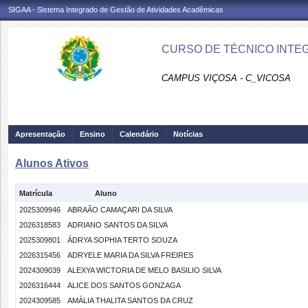
SIGAA - Sistema Integrado de Gestão de Atividades Acadêmicas
CURSO DE TÉCNICO INTEG
CAMPUS VIÇOSA - C_VICOSA
Apresentação
Ensino
Calendário
Notícias
Alunos Ativos
Matrícula
Aluno
2025309946
ABRAÃO CAMAÇARI DA SILVA
2026318583
ADRIANO SANTOS DA SILVA
2025309801
ÁDRYA SOPHIA TERTO SOUZA
2026315456
ADRYELE MARIA DA SILVA FREIRES
2024309039
ALEXYA WICTORIA DE MELO BASILIO SILVA
2026316444
ALICE DOS SANTOS GONZAGA
2024309585
AMÁLIA THALITA SANTOS DA CRUZ