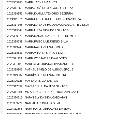
2024309763
MARIA JADY LIMA ALVES
2024311260
MARIA JOSÉ DOMINGOS DE SOUZA
2025319951
MARIA KAMILLA TENORIO BEZERRA
2024311162
MARIA LAURA DA COSTA OLIVEIRA SOUZA
2025317198
MARIA LUISA DE HOLANDA CAVALCANTE VILELA
2025319844
MARIA LUIZA SILVA DOS SANTOS
2024309075
MARIA MADALENA HENRIQUE DE MELO
2025318239
MARIA PRISCILA EUGENIO SILVA
2026319240
MARIA RAIZA VIEIRA GOMES
2025318631
MARIA VITORIA SANTOS LIMA
2026321121
MARIA WEDJA DA SILVA GOMES
2026321195
MARILIA VITORIA DA SILVA MARQUES
2025319906
MATHEUS MELO DE ALBUQUERQUE
2025319307
MAURÍCIO PEREIRA MONTEIRO
2026320723
MAYSA DA SILVA SANTOS
2026317559
MAYSA EMILLI DA SILVA SANTOS
2024311091
MIZAELLY CECÍLIA PEREIRA CAVALCANTE
2025320818
NATANIELY DA SILVA CABOATAN
2025309721
NATHALIA COSTA DA SILVA
2024311565
NAYARAH VITÓRIA ALVES DA SILVA