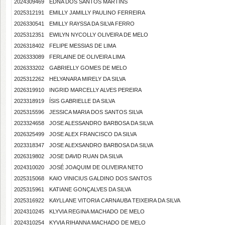
2024309469
EDNA DOS SANTOS MARTINS
2025312191
EMILLY JAMILLY PAULINO FERREIRA
2026330541
EMILLY RAYSSA DA SILVA FERRO
2025312351
EWILYN NYCOLLY OLIVEIRA DE MELO
2026318402
FELIPE MESSIAS DE LIMA
2026333089
FERLAINE DE OLIVEIRA LIMA
2026333202
GABRIELLY GOMES DE MELO
2025312262
HELYANARA MIRELY DA SILVA
2026319910
INGRID MARCELLY ALVES PEREIRA
2023318919
ÍSIS GABRIELLE DA SILVA
2025315596
JESSICA MARIA DOS SANTOS SILVA
2023324658
JOSE ALESSANDRO BARBOSA DA SILVA
2026325499
JOSE ALEX FRANCISCO DA SILVA
2023318347
JOSE ALEXSANDRO BARBOSA DA SILVA
2026319802
JOSE DAVID RUAN DA SILVA
2024310020
JOSÉ JOAQUIM DE OLIVEIRA NETO
2025315068
KAIO VINICIUS GALDINO DOS SANTOS
2025315961
KATIANE GONÇALVES DA SILVA
2025316922
KAYLLANE VITORIA CARNAUBA TEIXEIRA DA SILVA
2024310245
KLYVIA REGINA MACHADO DE MELO
2024310254
KYVIA RIHANNA MACHADO DE MELO