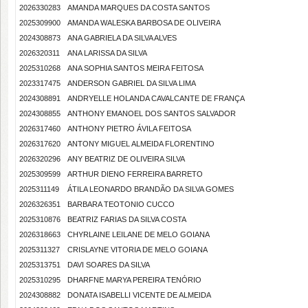
2026330283
AMANDA MARQUES DA COSTA SANTOS
2025309900
AMANDA WALESKA BARBOSA DE OLIVEIRA
2024308873
ANA GABRIELA DA SILVA ALVES
2026320311
ANA LARISSA DA SILVA
2025310268
ANA SOPHIA SANTOS MEIRA FEITOSA
2023317475
ANDERSON GABRIEL DA SILVA LIMA
2024308891
ANDRYELLE HOLANDA CAVALCANTE DE FRANÇA
2024308855
ANTHONY EMANOEL DOS SANTOS SALVADOR
2026317460
ANTHONY PIETRO ÁVILA FEITOSA
2026317620
ANTONY MIGUEL ALMEIDA FLORENTINO
2026320296
ANY BEATRIZ DE OLIVEIRA SILVA
2025309599
ARTHUR DIENO FERREIRA BARRETO
2025311149
ÁTILA LEONARDO BRANDÃO DA SILVA GOMES
2026326351
BARBARA TEOTONIO CUCCO
2025310876
BEATRIZ FARIAS DA SILVA COSTA
2026318663
CHYRLAINE LEILANE DE MELO GOIANA
2025311327
CRISLAYNE VITORIA DE MELO GOIANA
2025313751
DAVI SOARES DA SILVA
2025310295
DHARFNE MARYA PEREIRA TENÓRIO
2024308882
DONATA ISABELLI VICENTE DE ALMEIDA