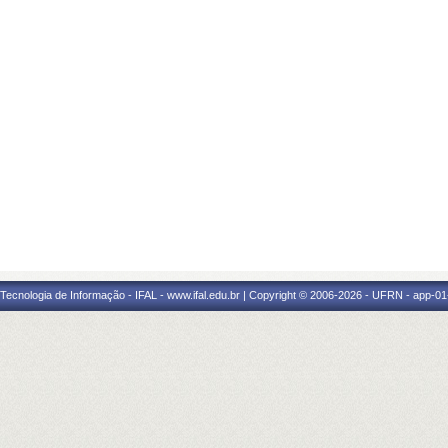
a Tecnologia de Informação - IFAL - www.ifal.edu.br | Copyright © 2006-2026 - UFRN - app-01