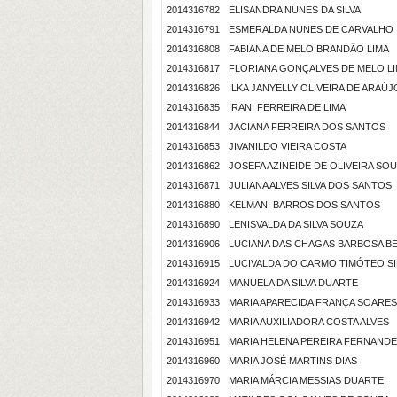
2014316782
ELISANDRA NUNES DA SILVA
2014316791
ESMERALDA NUNES DE CARVALHO
2014316808
FABIANA DE MELO BRANDÃO LIMA
2014316817
FLORIANA GONÇALVES DE MELO L
2014316826
ILKA JANYELLY OLIVEIRA DE ARAÚJ
2014316835
IRANI FERREIRA DE LIMA
2014316844
JACIANA FERREIRA DOS SANTOS
2014316853
JIVANILDO VIEIRA COSTA
2014316862
JOSEFA AZINEIDE DE OLIVEIRA SO
2014316871
JULIANA ALVES SILVA DOS SANTOS
2014316880
KELMANI BARROS DOS SANTOS
2014316890
LENISVALDA DA SILVA SOUZA
2014316906
LUCIANA DAS CHAGAS BARBOSA B
2014316915
LUCIVALDA DO CARMO TIMÓTEO SI
2014316924
MANUELA DA SILVA DUARTE
2014316933
MARIA APARECIDA FRANÇA SOARES
2014316942
MARIA AUXILIADORA COSTA ALVES
2014316951
MARIA HELENA PEREIRA FERNAND
2014316960
MARIA JOSÉ MARTINS DIAS
2014316970
MARIA MÁRCIA MESSIAS DUARTE