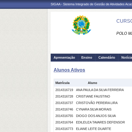
SIGAA - Sistema Integrado de Gestão de Atividades Ac
CURSO
POLO MA
Apresentação
Ensino
Calendário
Notíci
Alunos Ativos
Matrícula
Aluno
2014316719
ANA PAULA DA SILVA FERREIRA
2014316728
CRISTIANE FAUSTINO
2014316737
CRISTOVÃO PEREIRA LIRA
2014316746
CYNARA SILVA MORAIS
2014316755
DIOGO DOS ANJOS SILVA
2014316764
EDILEUZA TAVARES DEFENSOR
2014316773
ELIANE LEITE DUARTE