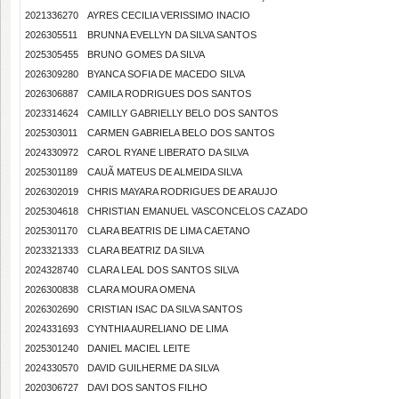
2021336270
AYRES CECILIA VERISSIMO INACIO
2026305511
BRUNNA EVELLYN DA SILVA SANTOS
2025305455
BRUNO GOMES DA SILVA
2026309280
BYANCA SOFIA DE MACEDO SILVA
2026306887
CAMILA RODRIGUES DOS SANTOS
2023314624
CAMILLY GABRIELLY BELO DOS SANTOS
2025303011
CARMEN GABRIELA BELO DOS SANTOS
2024330972
CAROL RYANE LIBERATO DA SILVA
2025301189
CAUÃ MATEUS DE ALMEIDA SILVA
2026302019
CHRIS MAYARA RODRIGUES DE ARAUJO
2025304618
CHRISTIAN EMANUEL VASCONCELOS CAZADO
2025301170
CLARA BEATRIS DE LIMA CAETANO
2023321333
CLARA BEATRIZ DA SILVA
2024328740
CLARA LEAL DOS SANTOS SILVA
2026300838
CLARA MOURA OMENA
2026302690
CRISTIAN ISAC DA SILVA SANTOS
2024331693
CYNTHIA AURELIANO DE LIMA
2025301240
DANIEL MACIEL LEITE
2024330570
DAVID GUILHERME DA SILVA
2020306727
DAVI DOS SANTOS FILHO