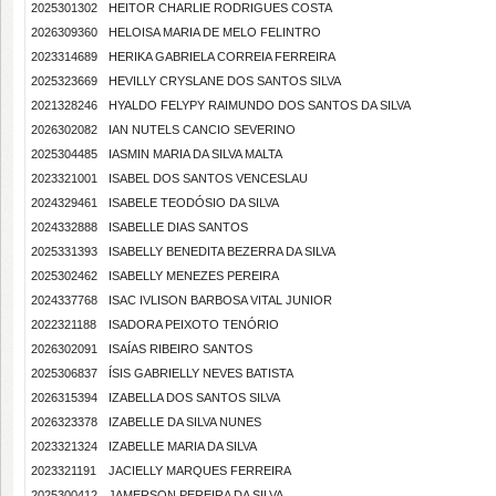
2025301302
HEITOR CHARLIE RODRIGUES COSTA
2026309360
HELOISA MARIA DE MELO FELINTRO
2023314689
HERIKA GABRIELA CORREIA FERREIRA
2025323669
HEVILLY CRYSLANE DOS SANTOS SILVA
2021328246
HYALDO FELYPY RAIMUNDO DOS SANTOS DA SILVA
2026302082
IAN NUTELS CANCIO SEVERINO
2025304485
IASMIN MARIA DA SILVA MALTA
2023321001
ISABEL DOS SANTOS VENCESLAU
2024329461
ISABELE TEODÓSIO DA SILVA
2024332888
ISABELLE DIAS SANTOS
2025331393
ISABELLY BENEDITA BEZERRA DA SILVA
2025302462
ISABELLY MENEZES PEREIRA
2024337768
ISAC IVLISON BARBOSA VITAL JUNIOR
2022321188
ISADORA PEIXOTO TENÓRIO
2026302091
ISAÍAS RIBEIRO SANTOS
2025306837
ÍSIS GABRIELLY NEVES BATISTA
2026315394
IZABELLA DOS SANTOS SILVA
2026323378
IZABELLE DA SILVA NUNES
2023321324
IZABELLE MARIA DA SILVA
2023321191
JACIELLY MARQUES FERREIRA
2025300412
JAMERSON PEREIRA DA SILVA