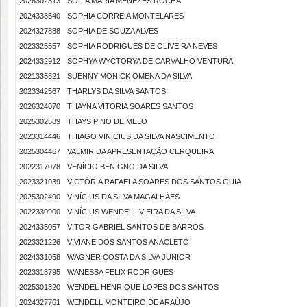
2026302313
SOFIA MARIA MENEZES ROCHA
2024338540
SOPHIA CORREIA MONTELARES
2024327888
SOPHIA DE SOUZA ALVES
2023325557
SOPHIA RODRIGUES DE OLIVEIRA NEVES
2024332912
SOPHYA WYCTORYA DE CARVALHO VENTURA
2021335821
SUENNY MONICK OMENA DA SILVA
2023342567
THARLYS DA SILVA SANTOS
2026324070
THAYNA VITORIA SOARES SANTOS
2025302589
THAYS PINO DE MELO
2023314446
THIAGO VINICIUS DA SILVA NASCIMENTO
2025304467
VALMIR DA APRESENTAÇÃO CERQUEIRA
2022317078
VENÍCIO BENIGNO DA SILVA
2023321039
VICTÓRIA RAFAELA SOARES DOS SANTOS GUIA
2025302490
VINÍCIUS DA SILVA MAGALHÃES
2022330900
VINÍCIUS WENDELL VIEIRA DA SILVA
2024335057
VITOR GABRIEL SANTOS DE BARROS
2023321226
VIVIANE DOS SANTOS ANACLETO
2024331058
WAGNER COSTA DA SILVA JUNIOR
2023318795
WANESSA FELIX RODRIGUES
2025301320
WENDEL HENRIQUE LOPES DOS SANTOS
2024327761
WENDELL MONTEIRO DE ARAÚJO