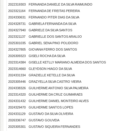
2022319303
FERNANDA DANIELE DA SILVA RAIMUNDO
2023321164
FERNANDA DE FREITAS PEREIRA
2024330631
FERNANDO PITER DIAS DA SILVA
2024328731
GABRIELA FERNANDA DA SILVA
2024327940
GABRIELE DA SILVA SANTOS
2023321137
GABRIELLE DOS SANTOS ARAUJO
2025301035
GABRIEL SENA PINO POLIDORO
2024327805
GIOVANA FERRO DOS SANTOS
2026309323
GISELI ROCHA DA SILVA
2023314384
GISELLE KETLLY MARIANO ALMEIDA DOS SANTOS
2023314660
GLEYDSON HIAGO DA SILVA
2024331334
GRAZIELLE KETELLE DA SILVA
2025305446
GRAZYELLA SILVA CASTRO VIEIRA
2024338326
GUILHERME ANTONIO SILVA PALMEIRA
2023314320
GUILHERME DA CRUZ GUIMARAES
2024331432
GUILHERME DANIEL MONTEIRO ALVES
2024329470
GUILHERME SANTOS LOPES
2024331129
GUSTAVO DA SILVA OLIVEIRA
2026336747
GUSTAVO GOUVEIA
2025305301
GUSTAVO SIQUEIRA FERNANDES