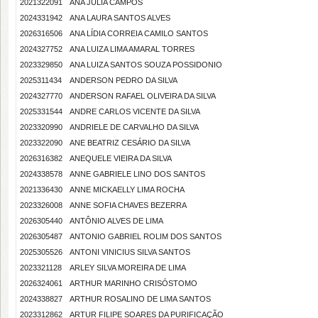
2021322091
ANA JÚLIA CAMPOS
2024331942
ANA LAURA SANTOS ALVES
2026316506
ANA LÍDIA CORREIA CAMILO SANTOS
2024327752
ANA LUIZA LIMA AMARAL TORRES
2023329850
ANA LUIZA SANTOS SOUZA POSSIDONIO
2025311434
ANDERSON PEDRO DA SILVA
2024327770
ANDERSON RAFAEL OLIVEIRA DA SILVA
2025331544
ANDRE CARLOS VICENTE DA SILVA
2023320990
ANDRIELE DE CARVALHO DA SILVA
2023322090
ANE BEATRIZ CESÁRIO DA SILVA
2026316382
ANEQUELE VIEIRA DA SILVA
2024338578
ANNE GABRIELE LINO DOS SANTOS
2021336430
ANNE MICKAELLY LIMA ROCHA
2023326008
ANNE SOFIA CHAVES BEZERRA
2026305440
ANTÔNIO ALVES DE LIMA
2026305487
ANTONIO GABRIEL ROLIM DOS SANTOS
2025305526
ANTONI VINICIUS SILVA SANTOS
2023321128
ARLEY SILVA MOREIRA DE LIMA
2026324061
ARTHUR MARINHO CRISÓSTOMO
2024338827
ARTHUR ROSALINO DE LIMA SANTOS
2023312862
ARTUR FILIPE SOARES DA PURIFICAÇÃO