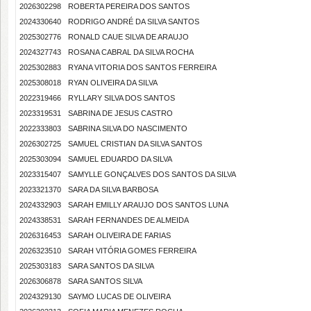
2026302298
ROBERTA PEREIRA DOS SANTOS
2024330640
RODRIGO ANDRÉ DA SILVA SANTOS
2025302776
RONALD CAUE SILVA DE ARAUJO
2024327743
ROSANA CABRAL DA SILVA ROCHA
2025302883
RYANA VITORIA DOS SANTOS FERREIRA
2025308018
RYAN OLIVEIRA DA SILVA
2022319466
RYLLARY SILVA DOS SANTOS
2023319531
SABRINA DE JESUS CASTRO
2022333803
SABRINA SILVA DO NASCIMENTO
2026302725
SAMUEL CRISTIAN DA SILVA SANTOS
2025303094
SAMUEL EDUARDO DA SILVA
2023315407
SAMYLLE GONÇALVES DOS SANTOS DA SILVA
2023321370
SARA DA SILVA BARBOSA
2024332903
SARAH EMILLY ARAUJO DOS SANTOS LUNA
2024338531
SARAH FERNANDES DE ALMEIDA
2026316453
SARAH OLIVEIRA DE FARIAS
2026323510
SARAH VITÓRIA GOMES FERREIRA
2025303183
SARA SANTOS DA SILVA
2026306878
SARA SANTOS SILVA
2024329130
SAYMO LUCAS DE OLIVEIRA