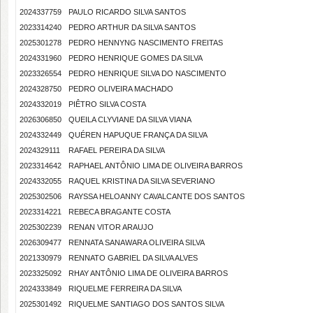
2024337759
PAULO RICARDO SILVA SANTOS
2023314240
PEDRO ARTHUR DA SILVA SANTOS
2025301278
PEDRO HENNYNG NASCIMENTO FREITAS
2024331960
PEDRO HENRIQUE GOMES DA SILVA
2023326554
PEDRO HENRIQUE SILVA DO NASCIMENTO
2024328750
PEDRO OLIVEIRA MACHADO
2024332019
PIÊTRO SILVA COSTA
2026306850
QUEILA CLYVIANE DA SILVA VIANA
2024332449
QUÉREN HAPUQUE FRANÇA DA SILVA
2024329111
RAFAEL PEREIRA DA SILVA
2023314642
RAPHAEL ANTÔNIO LIMA DE OLIVEIRA BARROS
2024332055
RAQUEL KRISTINA DA SILVA SEVERIANO
2025302506
RAYSSA HELOANNY CAVALCANTE DOS SANTOS
2023314221
REBECA BRAGANTE COSTA
2025302239
RENAN VITOR ARAUJO
2026309477
RENNATA SANAWARA OLIVEIRA SILVA
2021330979
RENNATO GABRIEL DA SILVA ALVES
2023325092
RHAY ANTÔNIO LIMA DE OLIVEIRA BARROS
2024333849
RIQUELME FERREIRA DA SILVA
2025301492
RIQUELME SANTIAGO DOS SANTOS SILVA