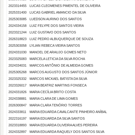
2023314455
LUCAS CLEOMENES PIMENTEL DE OLIVEIRA
2025331400
LUCAS GABRIEL AMANCIO DA SILVA
2025303085
LUEDSON AURINO DOS SANTOS
2024334158
LUIZ FELYPE DOS SANTOS VIEIRA
2023321244
LUIZ GUSTAVO DOS SANTOS
2026318823
LUIZ PEDRO ALBUQUERQUE DE SOUZA
2025303058
LYLIAN REBECA VIEIRA SANTOS
2024331030
MANOEL DE ARAUJO GOMES NETO
2023325083
MARCELA LETICIA DA SILVA ROCHA
2024334031
MARCOS ANTÔNIO DE ALMEIDA GOMES
2025305268
MARCOS AUGUSTO DOS SANTOS JÚNIOR
2023325332
MARCOS MICKAEL BATISTA DA SILVA
2023326017
MARIA BEATRIZ MARTINS FONSECA
2024331826
MARIA CECÍLIA BRITO COSTA
2024338881
MARIA CLARA DE LIMA GOMES
2026300847
MARIA CLARA TENÓRIO TORRES
2024333811
MARIA EDUARDA CAVALCANTE PINHEIRO ANÍBAL
2022316197
MARIA EDUARDA DA SILVA SANTOS
2023318893
MARIA EDUARDA OLIVEIRA ALVES PEREIRA
2024332897
MARIA EDUARDA RAQUELY DOS SANTOS SILVA