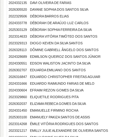
2024332135
DAVI OLIVEIRA DE FARIAS
2026305520
DAYANE SOPHIA DOS SANTOS SILVA
2022329506
DÉBORA BARROS ELIAS
2024333778
DÉBORAH DE ARAÚJO LUZ CARLOS
2025303129
DÉBORAH SOPHIA FERREIRA DA SILVA
2023314633
DÉBORA VITÓRIA TIMÓTEO DOS SANTOS
2023329313
DIOGO KEVEN DA SILVA SANTOS
2026328113
DÔMINE GABRIELL ÂNGELO DOS SANTOS
2024328689
EDMILSON QUEIROZ DOS SANTOS JÚNIOR
2024330551
EDSON WALISTON JACINTO DA SILVA
2026302707
EDUARDA EMILIANO DOS SANTOS
2026316847
EDUARDO CHRISTOPHER FREITAS AGUIAR
2024331666
EDUARDO RAIMUNDO FARIAS DE MELO
2024330604
EFRAIM REZON GOMES DA SILVA
2023329860
ELIQUETILE RODRIGUES PITA
2026302037
ELIZAMA REBECA GOMES DA SILVA
2024331450
EMANUELLE FIRMINO ROCHA
2025303100
EMANUELY PAKIZA SANTOS DE ASSIS
2023314268
ÉMILE VITÓRIA RODRIGUES DOS SANTOS
2023321217
EMILLY JULIE ALEXANDRE DE OLIVEIRA SANTOS