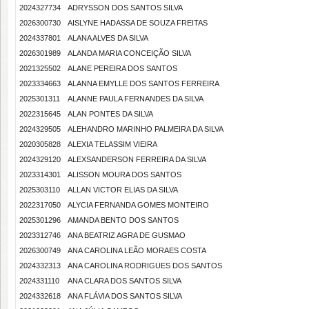
2024327734
ADRYSSON DOS SANTOS SILVA
2026300730
AISLYNE HADASSA DE SOUZA FREITAS
2024337801
ALANA ALVES DA SILVA
2026301989
ALANDA MARIA CONCEIÇÃO SILVA
2021325502
ALANE PEREIRA DOS SANTOS
2023334663
ALANNA EMYLLE DOS SANTOS FERREIRA
2025301311
ALANNE PAULA FERNANDES DA SILVA
2022315645
ALAN PONTES DA SILVA
2024329505
ALEHANDRO MARINHO PALMEIRA DA SILVA
2020305828
ALEXIA TELASSIM VIEIRA
2024329120
ALEXSANDERSON FERREIRA DA SILVA
2023314301
ALISSON MOURA DOS SANTOS
2025303110
ALLAN VICTOR ELIAS DA SILVA
2022317050
ALYCIA FERNANDA GOMES MONTEIRO
2025301296
AMANDA BENTO DOS SANTOS
2023312746
ANA BEATRIZ AGRA DE GUSMAO
2026300749
ANA CAROLINA LEÃO MORAES COSTA
2024332313
ANA CAROLINA RODRIGUES DOS SANTOS
2024331110
ANA CLARA DOS SANTOS SILVA
2024332618
ANA FLÁVIA DOS SANTOS SILVA