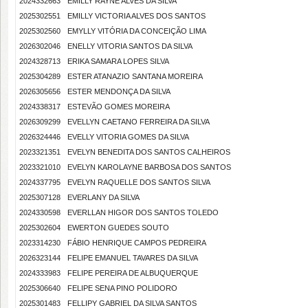
2024332663
EMILLY RAYNE ALVES DA SILVA
2025302551
EMILLY VICTORIA ALVES DOS SANTOS
2025302560
EMYLLY VITÓRIA DA CONCEIÇÃO LIMA
2026302046
ENELLY VITORIA SANTOS DA SILVA
2024328713
ERIKA SAMARA LOPES SILVA
2025304289
ESTER ATANAZIO SANTANA MOREIRA
2026305656
ESTER MENDONÇA DA SILVA
2024338317
ESTEVÃO GOMES MOREIRA
2026309299
EVELLYN CAETANO FERREIRA DA SILVA
2026324446
EVELLY VITORIA GOMES DA SILVA
2023321351
EVELYN BENEDITA DOS SANTOS CALHEIROS
2023321010
EVELYN KAROLAYNE BARBOSA DOS SANTOS
2024337795
EVELYN RAQUELLE DOS SANTOS SILVA
2025307128
EVERLANY DA SILVA
2024330598
EVERLLAN HIGOR DOS SANTOS TOLEDO
2025302604
EWERTON GUEDES SOUTO
2023314230
FÁBIO HENRIQUE CAMPOS PEDREIRA
2026323144
FELIPE EMANUEL TAVARES DA SILVA
2024333983
FELIPE PEREIRA DE ALBUQUERQUE
2025306640
FELIPE SENA PINO POLIDORO
2025301483
FELLIPY GABRIEL DA SILVA SANTOS