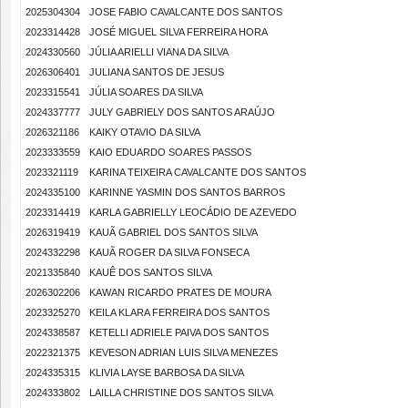
2025304304
JOSE FABIO CAVALCANTE DOS SANTOS
2023314428
JOSÉ MIGUEL SILVA FERREIRA HORA
2024330560
JÚLIA ARIELLI VIANA DA SILVA
2026306401
JULIANA SANTOS DE JESUS
2023315541
JÚLIA SOARES DA SILVA
2024337777
JULY GABRIELY DOS SANTOS ARAÚJO
2026321186
KAIKY OTAVIO DA SILVA
2023333559
KAIO EDUARDO SOARES PASSOS
2023321119
KARINA TEIXEIRA CAVALCANTE DOS SANTOS
2024335100
KARINNE YASMIN DOS SANTOS BARROS
2023314419
KARLA GABRIELLY LEOCÁDIO DE AZEVEDO
2026319419
KAUÃ GABRIEL DOS SANTOS SILVA
2024332298
KAUÃ ROGER DA SILVA FONSECA
2021335840
KAUÊ DOS SANTOS SILVA
2026302206
KAWAN RICARDO PRATES DE MOURA
2023325270
KEILA KLARA FERREIRA DOS SANTOS
2024338587
KETELLI ADRIELE PAIVA DOS SANTOS
2022321375
KEVESON ADRIAN LUIS SILVA MENEZES
2024335315
KLIVIA LAYSE BARBOSA DA SILVA
2024333802
LAILLA CHRISTINE DOS SANTOS SILVA