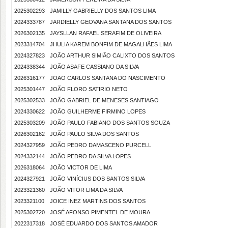
2025302293
JAMILLY GABRIELLY DOS SANTOS LIMA
2024333787
JARDIELLY GEOVANA SANTANA DOS SANTOS
2026302135
JAYSLLAN RAFAEL SERAFIM DE OLIVEIRA
2023314704
JHULIA KAREM BONFIM DE MAGALHÃES LIMA
2024327823
JOÃO ARTHUR SIMIÃO CALIXTO DOS SANTOS
2024338344
JOÃO ASAFE CASSIANO DA SILVA
2026316177
JOAO CARLOS SANTANA DO NASCIMENTO
2025301447
JOÃO FLORO SATIRIO NETO
2025302533
JOÃO GABRIEL DE MENESES SANTIAGO
2024330622
JOÃO GUILHERME FIRMINO LOPES
2025303209
JOÃO PAULO FABIANO DOS SANTOS SOUZA
2026302162
JOÃO PAULO SILVA DOS SANTOS
2024327959
JOÃO PEDRO DAMASCENO PURCELL
2024332144
JOÃO PEDRO DA SILVA LOPES
2026318064
JOÃO VICTOR DE LIMA
2024327921
JOÃO VINÍCIUS DOS SANTOS SILVA
2023321360
JOÃO VITOR LIMA DA SILVA
2023321100
JOICE INEZ MARTINS DOS SANTOS
2025302720
JOSÉ AFONSO PIMENTEL DE MOURA
2022317318
JOSÉ EDUARDO DOS SANTOS AMADOR