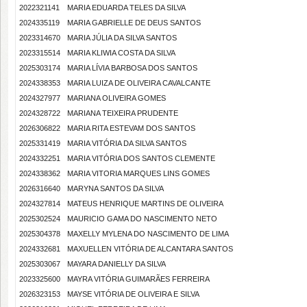
2022321141
MARIA EDUARDA TELES DA SILVA
2024335119
MARIA GABRIELLE DE DEUS SANTOS
2023314670
MARIA JÚLIA DA SILVA SANTOS
2023315514
MARIA KLIWIA COSTA DA SILVA
2025303174
MARIA LÍVIA BARBOSA DOS SANTOS
2024338353
MARIA LUIZA DE OLIVEIRA CAVALCANTE
2024327977
MARIANA OLIVEIRA GOMES
2024328722
MARIANA TEIXEIRA PRUDENTE
2026306822
MARIA RITA ESTEVAM DOS SANTOS
2025331419
MARIA VITÓRIA DA SILVA SANTOS
2024332251
MARIA VITÓRIA DOS SANTOS CLEMENTE
2024338362
MARIA VITORIA MARQUES LINS GOMES
2026316640
MARYNA SANTOS DA SILVA
2024327814
MATEUS HENRIQUE MARTINS DE OLIVEIRA
2025302524
MAURICIO GAMA DO NASCIMENTO NETO
2025304378
MAXELLY MYLENA DO NASCIMENTO DE LIMA
2024332681
MAXUELLEN VITÓRIA DE ALCANTARA SANTOS
2025303067
MAYARA DANIELLY DA SILVA
2023325600
MAYRA VITÓRIA GUIMARÃES FERREIRA
2026323153
MAYSE VITÓRIA DE OLIVEIRA E SILVA