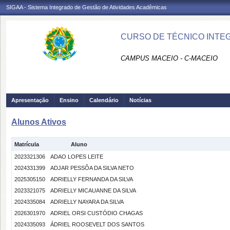
SIGAA - Sistema Integrado de Gestão de Atividades Acadêmicas
CURSO DE TÉCNICO INTEG
CAMPUS MACEIO - C-MACEIO
Apresentação
Ensino
Calendário
Notícias
Alunos Ativos
Matrícula
Aluno
2023321306
ADAO LOPES LEITE
2024331399
ADJAR PESSÔA DA SILVA NETO
2025305150
ADRIELLY FERNANDA DA SILVA
2023321075
ADRIELLY MICAUANNE DA SILVA
2024335084
ADRIELLY NAYARA DA SILVA
2026301970
ADRIEL ORSI CUSTÓDIO CHAGAS
2024335093
ÁDRIEL ROOSEVELT DOS SANTOS