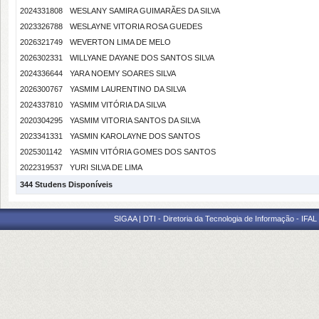
2024331808
WESLANY SAMIRA GUIMARÃES DA SILVA
2023326788
WESLAYNE VITORIA ROSA GUEDES
2026321749
WEVERTON LIMA DE MELO
2026302331
WILLYANE DAYANE DOS SANTOS SILVA
2024336644
YARA NOEMY SOARES SILVA
2026300767
YASMIM LAURENTINO DA SILVA
2024337810
YASMIM VITÓRIA DA SILVA
2020304295
YASMIM VITORIA SANTOS DA SILVA
2023341331
YASMIN KAROLAYNE DOS SANTOS
2025301142
YASMIN VITÓRIA GOMES DOS SANTOS
2022319537
YURI SILVA DE LIMA
344 Studens Disponíveis
SIGAA | DTI - Diretoria da Tecnologia de Informação - IFAL