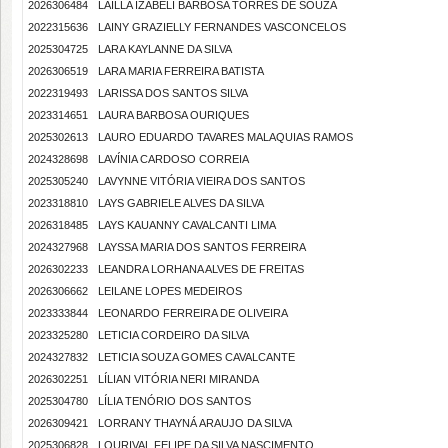
2026306484
LAILLA IZABELI BARBOSA TORRES DE SOUZA
2022315636
LAINY GRAZIELLY FERNANDES VASCONCELOS
2025304725
LARA KAYLANNE DA SILVA
2026306519
LARA MARIA FERREIRA BATISTA
2022319493
LARISSA DOS SANTOS SILVA
2023314651
LAURA BARBOSA OURIQUES
2025302613
LAURO EDUARDO TAVARES MALAQUIAS RAMOS
2024328698
LAVÍNIA CARDOSO CORREIA
2025305240
LAVYNNE VITÓRIA VIEIRA DOS SANTOS
2023318810
LAYS GABRIELE ALVES DA SILVA
2026318485
LAYS KAUANNY CAVALCANTI LIMA
2024327968
LAYSSA MARIA DOS SANTOS FERREIRA
2026302233
LEANDRA LORHANA ALVES DE FREITAS
2026306662
LEILANE LOPES MEDEIROS
2023333844
LEONARDO FERREIRA DE OLIVEIRA
2023325280
LETICIA CORDEIRO DA SILVA
2024327832
LETICIA SOUZA GOMES CAVALCANTE
2026302251
LÍLIAN VITÓRIA NERI MIRANDA
2025304780
LÍLIA TENÓRIO DOS SANTOS
2026309421
LORRANY THAYNÁ ARAUJO DA SILVA
2025306828
LOURIVAL FELIPE DA SILVA NASCIMENTO