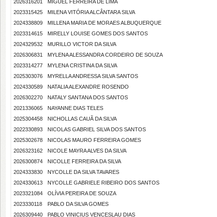
2026316201
MIGUEL FERREIRA DE LIMA
2023315425
MILENA VITÓRIA ALCÂNTARA SILVA
2024338809
MILLENA MARIA DE MORAES ALBUQUERQUE
2023314615
MIRELLY LOUISE GOMES DOS SANTOS
2024329532
MURILLO VICTOR DA SILVA
2026306831
MYLENA ALESSANDRA CORDEIRO DE SOUZA
2023314277
MYLENA CRISTINA DA SILVA
2025303076
MYRELLA ANDRESSA SILVA SANTOS
2024330589
NATALIA ALEXANDRE ROSENDO
2026302270
NATALY SANTANA DOS SANTOS
2021336065
NAYANNE DIAS TELES
2025304458
NICHOLLAS CAUÃ DA SILVA
2022330893
NICOLAS GABRIEL SILVA DOS SANTOS
2025302678
NICOLAS MAURO FERREIRA GOMES
2026323162
NICOLE MAYRA ALVES DA SILVA
2026300874
NICOLLE FERREIRA DA SILVA
2024333830
NYCOLLE DA SILVA TAVARES
2024330613
NYCOLLE GABRIELE RIBEIRO DOS SANTOS
2023321084
OLÍVIA PEREIRA DE SOUZA
2023330118
PABLO DA SILVA GOMES
2026309440
PABLO VINICIUS VENCESLAU DIAS