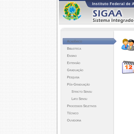
Instituto Federal de
Acadêmico
Biblioteca
Ensino
Extensão
Graduação
Pesquisa
Pós-Graduação
Stricto Sensu
Lato Sensu
Processos Seletivos
Técnico
Ouvidoria