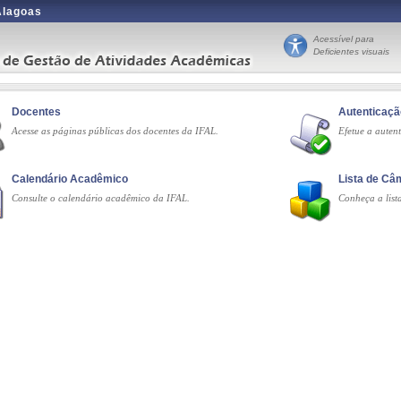
 Alagoas
Acessível para
Deficientes visuais
Docentes
Autenticaç
Acesse as páginas públicas dos docentes da IFAL.
Efetue a auten
Calendário Acadêmico
Lista de C
Consulte o calendário acadêmico da IFAL.
Conheça a list