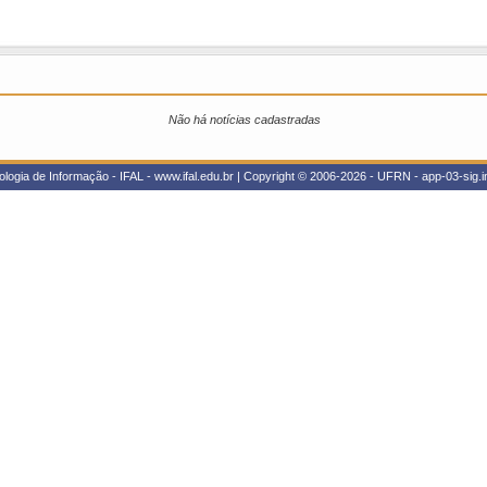
Não há notícias cadastradas
ologia de Informação - IFAL - www.ifal.edu.br | Copyright © 2006-2026 - UFRN - app-03-sig.