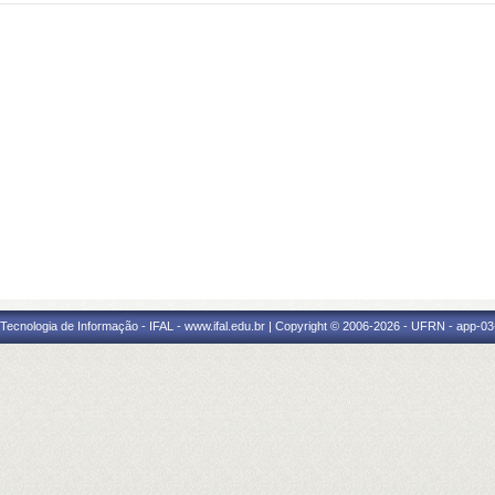
a Tecnologia de Informação - IFAL - www.ifal.edu.br | Copyright © 2006-2026 - UFRN - app-03