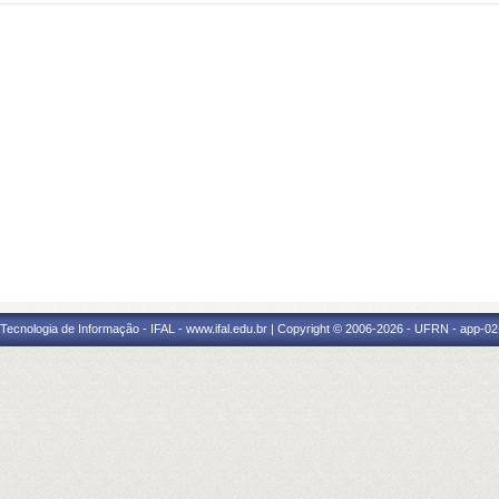
a Tecnologia de Informação - IFAL - www.ifal.edu.br | Copyright © 2006-2026 - UFRN - app-02