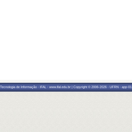
a Tecnologia de Informação - IFAL - www.ifal.edu.br | Copyright © 2006-2026 - UFRN - app-01