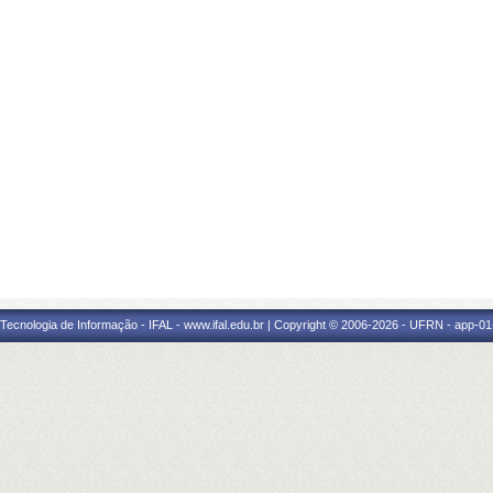
a Tecnologia de Informação - IFAL - www.ifal.edu.br | Copyright © 2006-2026 - UFRN - app-01