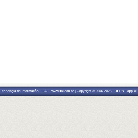
a Tecnologia de Informação - IFAL - www.ifal.edu.br | Copyright © 2006-2026 - UFRN - app-01