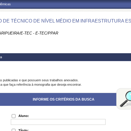
adêmicas
 DE TÉCNICO DE NÍVEL MÉDIO EM INFRAESTRUTURA ES
RIPUEIRA/E-TEC - E-TEC/PPAR
as
as publicadas e que possuem seus trabalhos anexados.
ca que faça referência à monografia que deseja encontrar.
INFORME OS CRITÉRIOS DA BUSCA
Aluno:
Título: