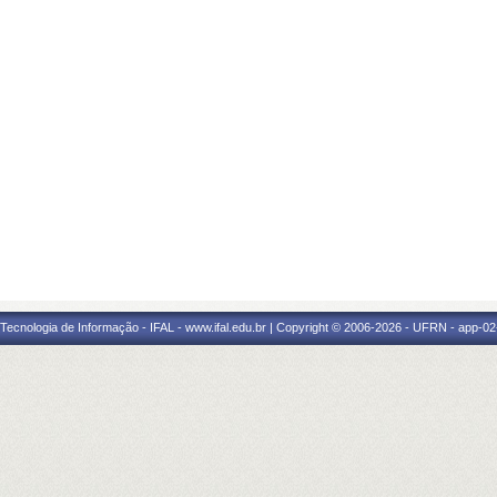
a Tecnologia de Informação - IFAL - www.ifal.edu.br | Copyright © 2006-2026 - UFRN - app-02