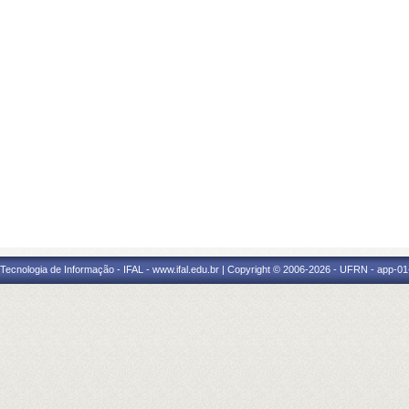
a Tecnologia de Informação - IFAL - www.ifal.edu.br | Copyright © 2006-2026 - UFRN - app-01