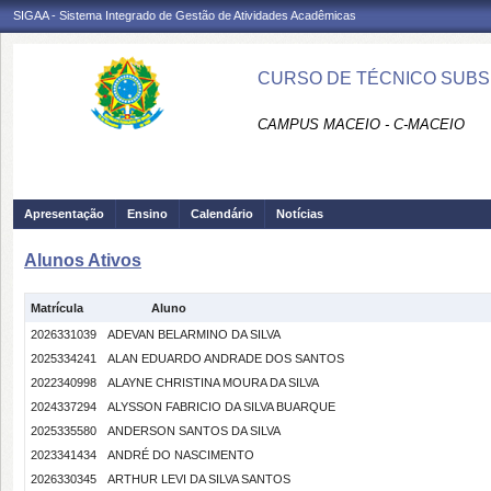
SIGAA - Sistema Integrado de Gestão de Atividades Acadêmicas
CURSO DE TÉCNICO SUBSE
CAMPUS MACEIO - C-MACEIO
Apresentação
Ensino
Calendário
Notícias
Alunos Ativos
Matrícula
Aluno
2026331039
ADEVAN BELARMINO DA SILVA
2025334241
ALAN EDUARDO ANDRADE DOS SANTOS
2022340998
ALAYNE CHRISTINA MOURA DA SILVA
2024337294
ALYSSON FABRICIO DA SILVA BUARQUE
2025335580
ANDERSON SANTOS DA SILVA
2023341434
ANDRÉ DO NASCIMENTO
2026330345
ARTHUR LEVI DA SILVA SANTOS