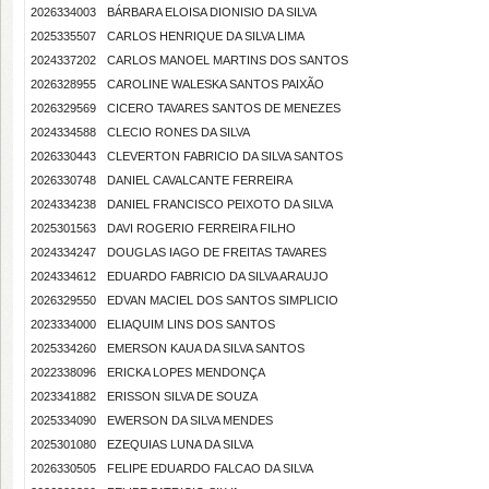
2026334003
BÁRBARA ELOISA DIONISIO DA SILVA
2025335507
CARLOS HENRIQUE DA SILVA LIMA
2024337202
CARLOS MANOEL MARTINS DOS SANTOS
2026328955
CAROLINE WALESKA SANTOS PAIXÃO
2026329569
CICERO TAVARES SANTOS DE MENEZES
2024334588
CLECIO RONES DA SILVA
2026330443
CLEVERTON FABRICIO DA SILVA SANTOS
2026330748
DANIEL CAVALCANTE FERREIRA
2024334238
DANIEL FRANCISCO PEIXOTO DA SILVA
2025301563
DAVI ROGERIO FERREIRA FILHO
2024334247
DOUGLAS IAGO DE FREITAS TAVARES
2024334612
EDUARDO FABRICIO DA SILVA ARAUJO
2026329550
EDVAN MACIEL DOS SANTOS SIMPLICIO
2023334000
ELIAQUIM LINS DOS SANTOS
2025334260
EMERSON KAUA DA SILVA SANTOS
2022338096
ERICKA LOPES MENDONÇA
2023341882
ERISSON SILVA DE SOUZA
2025334090
EWERSON DA SILVA MENDES
2025301080
EZEQUIAS LUNA DA SILVA
2026330505
FELIPE EDUARDO FALCAO DA SILVA