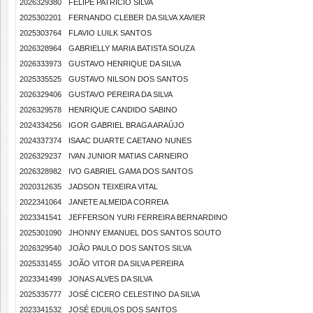
2026329380
FELIPE PATRICIO SILVA
2025302201
FERNANDO CLEBER DA SILVA XAVIER
2025303764
FLAVIO LUILK SANTOS
2026328964
GABRIELLY MARIA BATISTA SOUZA
2026333973
GUSTAVO HENRIQUE DA SILVA
2025335525
GUSTAVO NILSON DOS SANTOS
2026329406
GUSTAVO PEREIRA DA SILVA
2026329578
HENRIQUE CANDIDO SABINO
2024334256
IGOR GABRIEL BRAGA ARAÚJO
2024337374
ISAAC DUARTE CAETANO NUNES
2026329237
IVAN JUNIOR MATIAS CARNEIRO
2026328982
IVO GABRIEL GAMA DOS SANTOS
2020312635
JADSON TEIXEIRA VITAL
2022341064
JANETE ALMEIDA CORREIA
2023341541
JEFFERSON YURI FERREIRA BERNARDINO
2025301090
JHONNY EMANUEL DOS SANTOS SOUTO
2026329540
JOÃO PAULO DOS SANTOS SILVA
2025331455
JOÃO VITOR DA SILVA PEREIRA
2023341499
JONAS ALVES DA SILVA
2025335777
JOSÉ CICERO CELESTINO DA SILVA
2023341532
JOSÉ EDUILOS DOS SANTOS