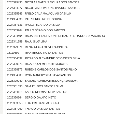
2026329433
NICOLAS MATEUS MOURA DOS SANTOS
2024334677
NICOLLAS DEIVISON SILVA DOS SANTOS
2025335543
PABLO CAUA MALAQUIAS DA SILVA
2024334336
PATRIK RIBEIRO DE SOUSA
2024337131
PAULO RICARDO DA SILVA
2026333964
PAULO SÉRGIO DOS SANTOS
2025304494
RAUAHAN ELARLSSON FREITAS REIS DA ROCHA MACHADO
2023341659
RAUL SILVA LIMA
2026329371
RENATA LARA OLIVEIRA CINTRA
15110699
RIAN BRUNO ROSA SANTOS
2025304037
RICARDO ALEXANDRE DE CASTRO SILVA
2026329676
RICARDO ALMEIDA DE MORAES
2026328973
RUBENS CARLOS DOS SANTOS FILHO
2024334309
RYAN MARCKYS DA SILVA SANTOS
2026329040
SAMUEL ALMEIDA MENDONÇA DA SILVA
2025301590
SAMUEL DOS SANTOS SILVA
2025334116
SAULO NEEMIAS SILVA SANTOS
2026330864
SERGIO GALVAO NETO
2026333955
THALLYS DA SILVA SOUZA
2024337060
THIAGO DA SILVA SANTOS