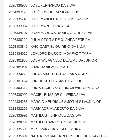
2026330935
JOSE FERNANDO DA SILVA
2024337178
JOSÉ JOVINO DA SILVA FILHO
2025335740
JOSÉ MANOEL ALVES DOS SANTOS
2026333982
JOSÉ MARCIO DA SILVA
2025334107
JOSE MARCOS DA SILVA RODRIGUES
2026330229
JULIA VITORIA DE OLANDA PEREIRA
2025303540
KAIO GABRIEL QUIRINO DA SILVA
2023334028
LEANDRO DA ROCHA DA PAZ TITARA
2025301106
LOURIVAL AGNELO DE ALMEIDA JUNIOR
2025301115
LUAN DA SILVA DUARTE
2025334279
LUCAS MATHEUS DA SILVA MACARIO
2025301124
LUIZ JOSE DOS SANTOS FILHO
2025303512
LUIZ VINÍCIUS MOREIRA JOVINO DA SILVA
2026330990
MACIEL ELIAS DE OLIVEIRA SILVA
2024334265
MÁRCIO HENRIQUE AMORIM SILVA JÚNIOR
2021332131
MARIA ADRIANA BERTO DA SILVA
2026333991
MATHEUS HENRIQUE DA SILVA
2026329282
MATHEUS SANTOS DE MENEZES
2025335599
MIROSMAR DA SILVA OLIVEIRA
2025335801
NATHALINY MARIA RODRIGUES DOS SANTOS