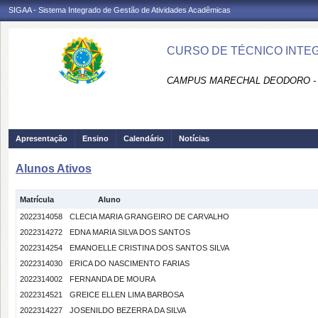
SIGAA - Sistema Integrado de Gestão de Atividades Acadêmicas
CURSO DE TÉCNICO INTE
CAMPUS MARECHAL DEODORO -
Apresentação
Ensino
Calendário
Notícias
Alunos Ativos
Matrícula
Aluno
2022314058
CLECIA MARIA GRANGEIRO DE CARVALHO
2022314272
EDNA MARIA SILVA DOS SANTOS
2022314254
EMANOELLE CRISTINA DOS SANTOS SILVA
2022314030
ERICA DO NASCIMENTO FARIAS
2022314002
FERNANDA DE MOURA
2022314521
GREICE ELLEN LIMA BARBOSA
2022314227
JOSENILDO BEZERRA DA SILVA