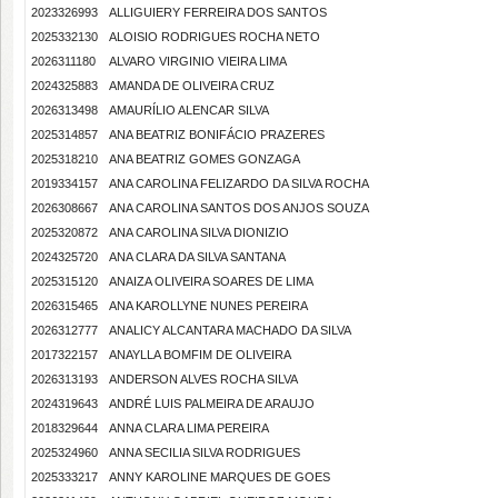
2023326993
ALLIGUIERY FERREIRA DOS SANTOS
2025332130
ALOISIO RODRIGUES ROCHA NETO
2026311180
ALVARO VIRGINIO VIEIRA LIMA
2024325883
AMANDA DE OLIVEIRA CRUZ
2026313498
AMAURÍLIO ALENCAR SILVA
2025314857
ANA BEATRIZ BONIFÁCIO PRAZERES
2025318210
ANA BEATRIZ GOMES GONZAGA
2019334157
ANA CAROLINA FELIZARDO DA SILVA ROCHA
2026308667
ANA CAROLINA SANTOS DOS ANJOS SOUZA
2025320872
ANA CAROLINA SILVA DIONIZIO
2024325720
ANA CLARA DA SILVA SANTANA
2025315120
ANAIZA OLIVEIRA SOARES DE LIMA
2026315465
ANA KAROLLYNE NUNES PEREIRA
2026312777
ANALICY ALCANTARA MACHADO DA SILVA
2017322157
ANAYLLA BOMFIM DE OLIVEIRA
2026313193
ANDERSON ALVES ROCHA SILVA
2024319643
ANDRÉ LUIS PALMEIRA DE ARAUJO
2018329644
ANNA CLARA LIMA PEREIRA
2025324960
ANNA SECILIA SILVA RODRIGUES
2025333217
ANNY KAROLINE MARQUES DE GOES