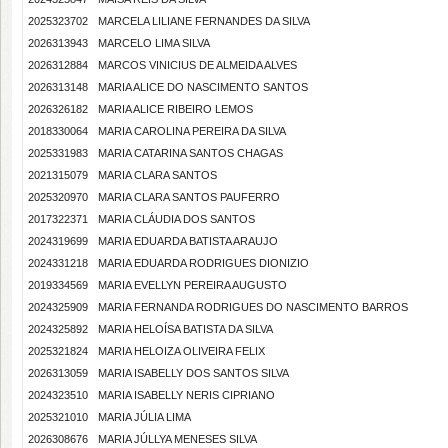
2025323702
MARCELA LILIANE FERNANDES DA SILVA
2026313943
MARCELO LIMA SILVA
2026312884
MARCOS VINICIUS DE ALMEIDA ALVES
2026313148
MARIA ALICE DO NASCIMENTO SANTOS
2026326182
MARIA ALICE RIBEIRO LEMOS
2018330064
MARIA CAROLINA PEREIRA DA SILVA
2025331983
MARIA CATARINA SANTOS CHAGAS
2021315079
MARIA CLARA SANTOS
2025320970
MARIA CLARA SANTOS PAUFERRO
2017322371
MARIA CLÁUDIA DOS SANTOS
2024319699
MARIA EDUARDA BATISTA ARAUJO
2024331218
MARIA EDUARDA RODRIGUES DIONIZIO
2019334569
MARIA EVELLYN PEREIRA AUGUSTO
2024325909
MARIA FERNANDA RODRIGUES DO NASCIMENTO BARROS
2024325892
MARIA HELOÍSA BATISTA DA SILVA
2025321824
MARIA HELOIZA OLIVEIRA FELIX
2026313059
MARIA ISABELLY DOS SANTOS SILVA
2024323510
MARIA ISABELLY NERIS CIPRIANO
2025321010
MARIA JÚLIA LIMA
2026308676
MARIA JÚLLYA MENESES SILVA