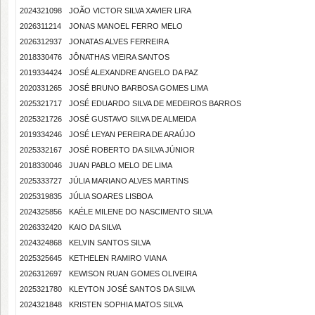
2024321098
JOÃO VICTOR SILVA XAVIER LIRA
2026311214
JONAS MANOEL FERRO MELO
2026312937
JONATAS ALVES FERREIRA
2018330476
JÔNATHAS VIEIRA SANTOS
2019334424
JOSÉ ALEXANDRE ANGELO DA PAZ
2020331265
JOSÉ BRUNO BARBOSA GOMES LIMA
2025321717
JOSÉ EDUARDO SILVA DE MEDEIROS BARROS
2025321726
JOSÉ GUSTAVO SILVA DE ALMEIDA
2019334246
JOSÉ LEYAN PEREIRA DE ARAÚJO
2025332167
JOSÉ ROBERTO DA SILVA JÚNIOR
2018330046
JUAN PABLO MELO DE LIMA
2025333727
JÚLIA MARIANO ALVES MARTINS
2025319835
JÚLIA SOARES LISBOA
2024325856
KAÉLE MILENE DO NASCIMENTO SILVA
2026332420
KAIO DA SILVA
2024324868
KELVIN SANTOS SILVA
2025325645
KETHELEN RAMIRO VIANA
2026312697
KEWISON RUAN GOMES OLIVEIRA
2025321780
KLEYTON JOSÉ SANTOS DA SILVA
2024321848
KRISTEN SOPHIA MATOS SILVA