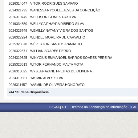
2026314047
VITOR RODRIGUES SAMPAIO
2024321795
WANESSA NYCOLLE ALVES DA CONCEIÇÃO
2026310745
WELLISON GOMES DA SILVA
2019334550
WELLYCA RHAYRA RIBEIRO SILVA
2024325749
WEMILLY NATANY VIEIRA DOS SANTOS
2026322924
WENDEL MOREIRA DE CARVALHO
2025323570
WÉVERTON SANTOS RAMALHO
2026322871
WILLIAN SOARES FERRO
2024319625
WINYCIUS EMMANOEL BARROS SOARES PEREIRA
2025323613
WITOR FERNANDO MALTA MOTA
2026310825
WYSLA RAYANE FREITAS DE OLIVEIRA
2024319661
YASMIN ALVES SILVA
2026311457
YASMIN DE OLIVEIRA HONORATO
244 Studens Disponíveis
SIGAA | DTI - Diretoria da Tecnologia de Informação - IFAL