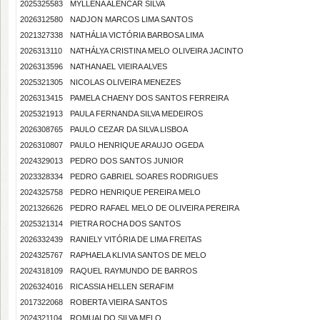
2025325583
MYLLENA ALENCAR SILVA
2026312580
NADJON MARCOS LIMA SANTOS
2021327338
NATHÁLIA VICTÓRIA BARBOSA LIMA
2026313110
NATHÁLYA CRISTINA MELO OLIVEIRA JACINTO
2026313596
NATHANAEL VIEIRA ALVES
2025321305
NICOLAS OLIVEIRA MENEZES
2026313415
PAMELA CHAENY DOS SANTOS FERREIRA
2025321913
PAULA FERNANDA SILVA MEDEIROS
2026308765
PAULO CEZAR DA SILVA LISBOA
2026310807
PAULO HENRIQUE ARAUJO OGEDA
2024329013
PEDRO DOS SANTOS JUNIOR
2023328334
PEDRO GABRIEL SOARES RODRIGUES
2024325758
PEDRO HENRIQUE PEREIRA MELO
2021326626
PEDRO RAFAEL MELO DE OLIVEIRA PEREIRA
2025321314
PIETRA ROCHA DOS SANTOS
2026332439
RANIELY VITÓRIA DE LIMA FREITAS
2024325767
RAPHAELA KLIVIA SANTOS DE MELO
2024318109
RAQUEL RAYMUNDO DE BARROS
2026324016
RICASSIA HELLEN SERAFIM
2017322068
ROBERTA VIEIRA SANTOS
2024321104
ROMUALDO SILVA MELO