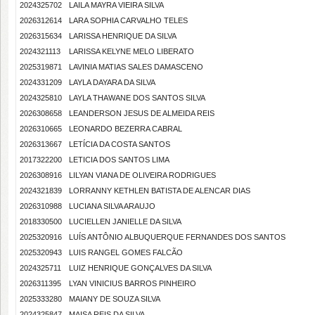
2024325702
LAILA MAYRA VIEIRA SILVA
2026312614
LARA SOPHIA CARVALHO TELES
2026315634
LARISSA HENRIQUE DA SILVA
2024321113
LARISSA KELYNE MELO LIBERATO
2025319871
LAVINIA MATIAS SALES DAMASCENO
2024331209
LAYLA DAYARA DA SILVA
2024325810
LAYLA THAWANE DOS SANTOS SILVA
2026308658
LEANDERSON JESUS DE ALMEIDA REIS
2026310665
LEONARDO BEZERRA CABRAL
2026313667
LETÍCIA DA COSTA SANTOS
2017322200
LETICIA DOS SANTOS LIMA
2026308916
LILYAN VIANA DE OLIVEIRA RODRIGUES
2024321839
LORRANNY KETHLEN BATISTA DE ALENCAR DIAS
2026310988
LUCIANA SILVA ARAUJO
2018330500
LUCIELLEN JANIELLE DA SILVA
2025320916
LUÍS ANTÔNIO ALBUQUERQUE FERNANDES DOS SANTOS
2025320943
LUIS RANGEL GOMES FALCÃO
2024325711
LUIZ HENRIQUE GONÇALVES DA SILVA
2026311395
LYAN VINICIUS BARROS PINHEIRO
2025333280
MAIANY DE SOUZA SILVA
2024325847
MAISA REIS DA SILVA