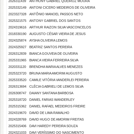
2026311439
ANTHONY GABRIEL QUEIROZ MOURA
2025332149
ANTONI CICERO MEDEIROS DE OLIVEIRA
2023327328
ANTÔNIO MANOEL PASSOS NETO
2025321575
ANTONY GABRIEL DOS SANTOS
2024319616
ARTHUR RAIZON SILVA VASCONCELOS
2018330190
AUGUSTO CÉSAR VIEIRA DE JESUS
2024325874
AYSHA OLIVEIRA LEMOS
2024325927
BEATRIZ SANTOS PEREIRA
2026312839
BIANCA GOUVEIA DE OLIVEIRA
2025331965
BIANCA VIEIRA FERREIRA SILVA
2020331120
BRENDHA MARIA ALVES MENEZES
2025323720
BRUNA MARIA AMORIM AUGUSTO
2025333520
CAMILE VITÓRIA VANDERLEI PEREIRA
2026313694
CLÉCIA GABRIELI DE LEMOS SILVA
2026308747
DAIANY SANTANA BARBOSA
2025318720
DANIEL FARIAS WANDERLEY
2025315362
DANIEL RAFAEL MEDEIROS FREIRE
2024319670
DAVID DE LIMA RAMALHO
2024328769
DAVID HUGO DE AMORIM FREITAS
2025315406
DAVI HAREDY PEREIRA SOUZA
2024321033
DAVI VERÍSSIMO DO NASCIMENTO