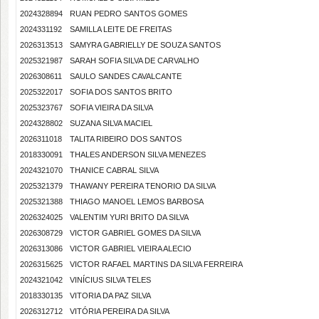
2024328894
RUAN PEDRO SANTOS GOMES
2024331192
SAMILLA LEITE DE FREITAS
2026313513
SAMYRA GABRIELLY DE SOUZA SANTOS
2025321987
SARAH SOFIA SILVA DE CARVALHO
2026308611
SAULO SANDES CAVALCANTE
2025322017
SOFIA DOS SANTOS BRITO
2025323767
SOFIA VIEIRA DA SILVA
2024328802
SUZANA SILVA MACIEL
2026311018
TALITA RIBEIRO DOS SANTOS
2018330091
THALES ANDERSON SILVA MENEZES
2024321070
THANICE CABRAL SILVA
2025321379
THAWANY PEREIRA TENORIO DA SILVA
2025321388
THIAGO MANOEL LEMOS BARBOSA
2026324025
VALENTIM YURI BRITO DA SILVA
2026308729
VICTOR GABRIEL GOMES DA SILVA
2026313086
VICTOR GABRIEL VIEIRA ALECIO
2026315625
VICTOR RAFAEL MARTINS DA SILVA FERREIRA
2024321042
VINÍCIUS SILVA TELES
2018330135
VITORIA DA PAZ SILVA
2026312712
VITÓRIA PEREIRA DA SILVA