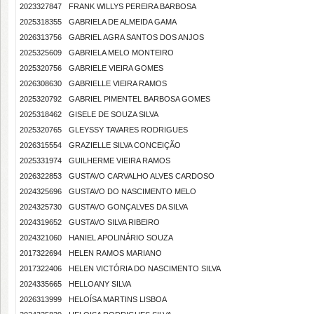
2023327847
FRANK WILLYS PEREIRA BARBOSA
2025318355
GABRIELA DE ALMEIDA GAMA
2026313756
GABRIEL AGRA SANTOS DOS ANJOS
2025325609
GABRIELA MELO MONTEIRO
2025320756
GABRIELE VIEIRA GOMES
2026308630
GABRIELLE VIEIRA RAMOS
2025320792
GABRIEL PIMENTEL BARBOSA GOMES
2025318462
GISELE DE SOUZA SILVA
2025320765
GLEYSSY TAVARES RODRIGUES
2026315554
GRAZIELLE SILVA CONCEIÇÃO
2025331974
GUILHERME VIEIRA RAMOS
2026322853
GUSTAVO CARVALHO ALVES CARDOSO
2024325696
GUSTAVO DO NASCIMENTO MELO
2024325730
GUSTAVO GONÇALVES DA SILVA
2024319652
GUSTAVO SILVA RIBEIRO
2024321060
HANIEL APOLINÁRIO SOUZA
2017322694
HELEN RAMOS MARIANO
2017322406
HELEN VICTÓRIA DO NASCIMENTO SILVA
2024335665
HELLOANY SILVA
2026313999
HELOÍSA MARTINS LISBOA