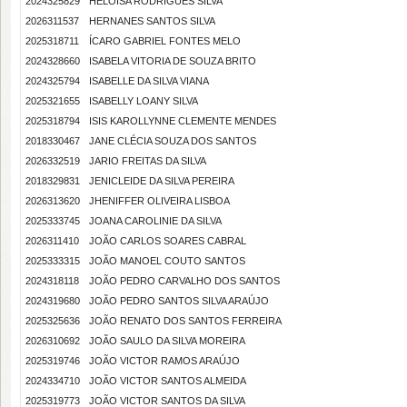
2024325829
HELOISA RODRIGUES SILVA
2026311537
HERNANES SANTOS SILVA
2025318711
ÍCARO GABRIEL FONTES MELO
2024328660
ISABELA VITORIA DE SOUZA BRITO
2024325794
ISABELLE DA SILVA VIANA
2025321655
ISABELLY LOANY SILVA
2025318794
ISIS KAROLLYNNE CLEMENTE MENDES
2018330467
JANE CLÉCIA SOUZA DOS SANTOS
2026332519
JARIO FREITAS DA SILVA
2018329831
JENICLEIDE DA SILVA PEREIRA
2026313620
JHENIFFER OLIVEIRA LISBOA
2025333745
JOANA CAROLINIE DA SILVA
2026311410
JOÃO CARLOS SOARES CABRAL
2025333315
JOÃO MANOEL COUTO SANTOS
2024318118
JOÃO PEDRO CARVALHO DOS SANTOS
2024319680
JOÃO PEDRO SANTOS SILVA ARAÚJO
2025325636
JOÃO RENATO DOS SANTOS FERREIRA
2026310692
JOÃO SAULO DA SILVA MOREIRA
2025319746
JOÃO VICTOR RAMOS ARAÚJO
2024334710
JOÃO VICTOR SANTOS ALMEIDA
2025319773
JOÃO VICTOR SANTOS DA SILVA