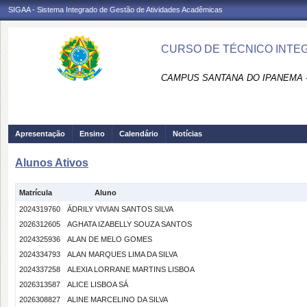
SIGAA - Sistema Integrado de Gestão de Atividades Acadêmicas
CURSO DE TÉCNICO INTEG
CAMPUS SANTANA DO IPANEMA 
Apresentação
Ensino
Calendário
Notícias
Alunos Ativos
Matrícula
Aluno
2024319760
ÁDRILY VIVIAN SANTOS SILVA
2026312605
AGHATA IZABELLY SOUZA SANTOS
2024325936
ALAN DE MELO GOMES
2024334793
ALAN MARQUES LIMA DA SILVA
2024337258
ALEXIA LORRANE MARTINS LISBOA
2026313587
ALICE LISBOA SÁ
2026308827
ALINE MARCELINO DA SILVA