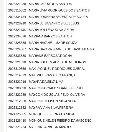
2025321038
MARIA LAURA DOS SANTOS
2026315652
MARIA LÍVIA RODRIGUES DOS SANTOS
2024334784
MARIA LORENNA BEZERRA DE SOUZA
2024328910
MARIA LUISA SANTOS DE JESUS
2025321136
MARIA MYLLENA SILVA VIEIRA
2019334676
MARIANA BARROS SANTOS
2024325838
MARIA NAYANE LIMA DE SOUZA
2026324007
MARIA NAYARA SOARES DO NASCIMENTO
2025333530
MARIANE BARBOSA ROCHA
2025321898
MARIA SUELEM ALVES DE MEDEIROS
2026310656
MAX LYONNEL RODRIGUES CABRAL
2026314029
MAX MILLI RAMALHO FRANÇA
2025321216
MAYARA DA SILVA LIMA
2026308890
MAYCON ARNALD SOARES FERRO
2024321089
MAYCON DOUGLAS FELIX OLIVEIRA
2026312650
MAYCON GLEISON SILVA NOIA
2026312632
MAYRA VIANA SILVA PEREIRA
2024325865
MONIQUE BEZERRA DA SILVA
2021326410
MONIQUE HELEN RIBEIRO DAMASCENO
2025321234
MYLENA BARBOSA TAVARES