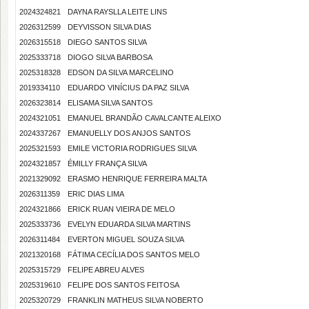
2024324821
DAYNA RAYSLLA LEITE LINS
2026312599
DEYVISSON SILVA DIAS
2026315518
DIEGO SANTOS SILVA
2025333718
DIOGO SILVA BARBOSA
2025318328
EDSON DA SILVA MARCELINO
2019334110
EDUARDO VINÍCIUS DA PAZ SILVA
2026323814
ELISAMA SILVA SANTOS
2024321051
EMANUEL BRANDÃO CAVALCANTE ALEIXO
2024337267
EMANUELLY DOS ANJOS SANTOS
2025321593
EMILE VICTORIA RODRIGUES SILVA
2024321857
ÉMILLY FRANÇA SILVA
2021329092
ERASMO HENRIQUE FERREIRA MALTA
2026311359
ERIC DIAS LIMA
2024321866
ERICK RUAN VIEIRA DE MELO
2025333736
EVELYN EDUARDA SILVA MARTINS
2026311484
EVERTON MIGUEL SOUZA SILVA
2021320168
FÁTIMA CECÍLIA DOS SANTOS MELO
2025315729
FELIPE ABREU ALVES
2025319610
FELIPE DOS SANTOS FEITOSA
2025320729
FRANKLIN MATHEUS SILVA NOBERTO