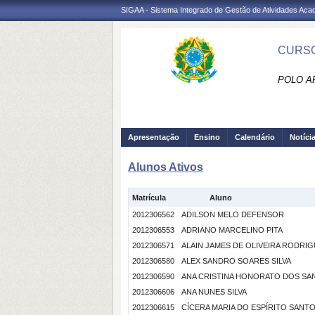
SIGAA - Sistema Integrado de Gestão de Atividades Ac
CURSO
POLO AR
Apresentação
Ensino
Calendário
Notíci
Alunos Ativos
Matrícula
Aluno
2012306562
ADILSON MELO DEFENSOR
2012306553
ADRIANO MARCELINO PITA
2012306571
ALAIN JAMES DE OLIVEIRA RODRI
2012306580
ALEX SANDRO SOARES SILVA
2012306590
ANA CRISTINA HONORATO DOS SA
2012306606
ANA NUNES SILVA
2012306615
CÍCERA MARIA DO ESPÍRITO SANT