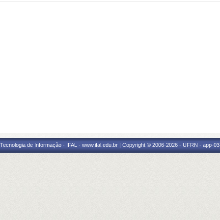
a Tecnologia de Informação - IFAL - www.ifal.edu.br | Copyright © 2006-2026 - UFRN - app-03