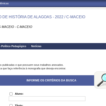
adêmicas
 DE HISTÓRIA DE ALAGOAS - 2022 / C-MACEIO
 MACEIO - C-MACEIO
o Político Pedagógico
Notícias
as publicadas e que possuem seus trabalhos anexados.
ca que faça referência à monografia que deseja encontrar.
INFORME OS CRITÉRIOS DA BUSCA
Aluno:
Título: