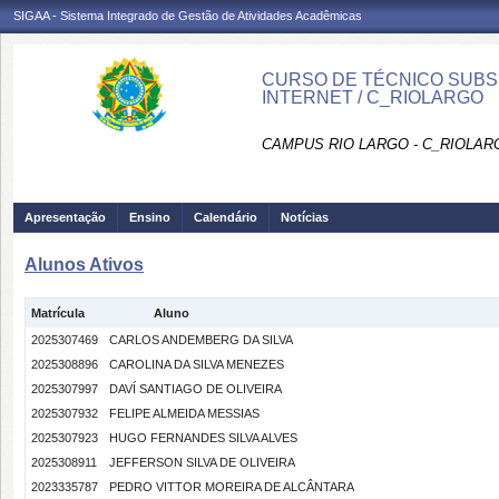
SIGAA - Sistema Integrado de Gestão de Atividades Acadêmicas
CURSO DE TÉCNICO SUBS
INTERNET / C_RIOLARGO
CAMPUS RIO LARGO - C_RIOLAR
Apresentação
Ensino
Calendário
Notícias
Alunos Ativos
Matrícula
Aluno
2025307469
CARLOS ANDEMBERG DA SILVA
2025308896
CAROLINA DA SILVA MENEZES
2025307997
DAVÍ SANTIAGO DE OLIVEIRA
2025307932
FELIPE ALMEIDA MESSIAS
2025307923
HUGO FERNANDES SILVA ALVES
2025308911
JEFFERSON SILVA DE OLIVEIRA
2023335787
PEDRO VITTOR MOREIRA DE ALCÂNTARA