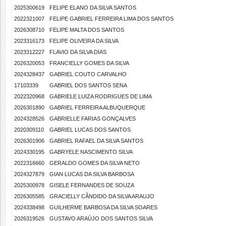
2025300619
FELIPE ELANO DA SILVA SANTOS
2022321007
FELIPE GABRIEL FERREIRA LIMA DOS SANTOS
2026308710
FELIPE MALTA DOS SANTOS
2023316173
FELIPE OLIVEIRA DA SILVA
2023312227
FLAVIO DA SILVA DIAS
2026320053
FRANCIELLY GOMES DA SILVA
2024328437
GABRIEL COUTO CARVALHO
17103339
GABRIEL DOS SANTOS SENA
2022320968
GABRIELE LUIZA RODRIGUES DE LIMA
2026301890
GABRIEL FERREIRA ALBUQUERQUE
2024328526
GABRIELLE FARIAS GONÇALVES
2020309110
GABRIEL LUCAS DOS SANTOS
2026301906
GABRIEL RAFAEL DA SILVA SANTOS
2024330195
GABRYELE NASCIMENTO SILVA
2022316660
GERALDO GOMES DA SILVA NETO
2024327879
GIAN LUCAS DA SILVA BARBOSA
2025300978
GISELE FERNANDES DE SOUZA
2026305585
GRACIELLY CÂNDIDO DA SILVA ARAUJO
2024338498
GUILHERME BARBOSA DA SILVA SOARES
2026319526
GUSTAVO ARAÚJO DOS SANTOS SILVA