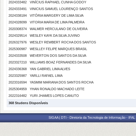
2024333482
VINÍCIUS RAPHAEL CUNHA GODOY
2024333491
VINICIUS SAMUEL LOURENÇO SANTOS
2024338184
VITÓRIA MARGERY DE LIMA SILVA
2024328099
VITORIA MARIA DE LIMA PALMEIRA
2020308374
WALMER HERCULANO DE OLIVEIRA
2024329514
WESLEY KAYK DA SILVA JUVINO
2026327976
WESLEY REWBERT ROCHA DOS SANTOS
2025300987
WESLLEY FELIPE MARQUES BRASIL
2024333508
WEVERTON DOS SANTOS DA SILVA
2023327210
WILLIAMS BOAZ FERNANDES DA SILVA
2024336368
YAN GABRIEL LIMA ALVES
2023325987
YARLLI RAFAEL LIMA
2023316594
YASMIM MARIANA DOS SANTOS ROCHA
2025304959
YHAN RONALDO MACHADO LEITE
2022316482
YURI JHAMES LOPES CANUTO
368 Studens Disponíveis
SIGAA | DTI - Diretoria da Tecnologia de Informação - IFAL