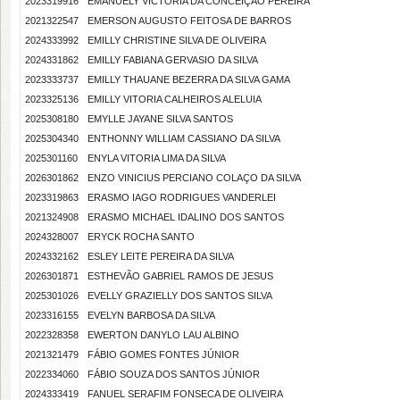
2023319916
EMANUELY VICTÓRIA DA CONCEIÇÃO PEREIRA
2021322547
EMERSON AUGUSTO FEITOSA DE BARROS
2024333992
EMILLY CHRISTINE SILVA DE OLIVEIRA
2024331862
EMILLY FABIANA GERVASIO DA SILVA
2023333737
EMILLY THAUANE BEZERRA DA SILVA GAMA
2023325136
EMILLY VITORIA CALHEIROS ALELUIA
2025308180
EMYLLE JAYANE SILVA SANTOS
2025304340
ENTHONNY WILLIAM CASSIANO DA SILVA
2025301160
ENYLA VITORIA LIMA DA SILVA
2026301862
ENZO VINICIUS PERCIANO COLAÇO DA SILVA
2023319863
ERASMO IAGO RODRIGUES VANDERLEI
2021324908
ERASMO MICHAEL IDALINO DOS SANTOS
2024328007
ERYCK ROCHA SANTO
2024332162
ESLEY LEITE PEREIRA DA SILVA
2026301871
ESTHEVÃO GABRIEL RAMOS DE JESUS
2025301026
EVELLY GRAZIELLY DOS SANTOS SILVA
2023316155
EVELYN BARBOSA DA SILVA
2022328358
EWERTON DANYLO LAU ALBINO
2021321479
FÁBIO GOMES FONTES JÚNIOR
2022334060
FÁBIO SOUZA DOS SANTOS JÚNIOR
2024333419
FANUEL SERAFIM FONSECA DE OLIVEIRA