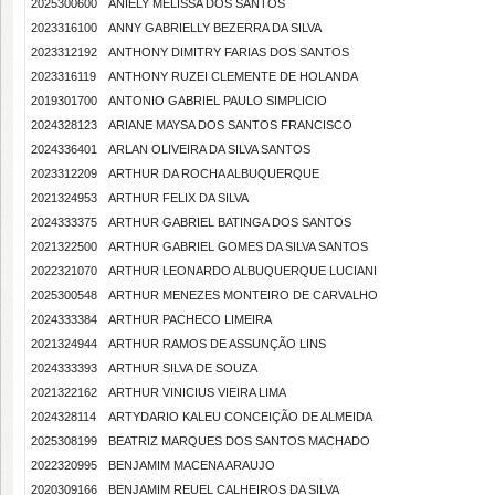
2025300600
ANIELY MELISSA DOS SANTOS
2023316100
ANNY GABRIELLY BEZERRA DA SILVA
2023312192
ANTHONY DIMITRY FARIAS DOS SANTOS
2023316119
ANTHONY RUZEI CLEMENTE DE HOLANDA
2019301700
ANTONIO GABRIEL PAULO SIMPLICIO
2024328123
ARIANE MAYSA DOS SANTOS FRANCISCO
2024336401
ARLAN OLIVEIRA DA SILVA SANTOS
2023312209
ARTHUR DA ROCHA ALBUQUERQUE
2021324953
ARTHUR FELIX DA SILVA
2024333375
ARTHUR GABRIEL BATINGA DOS SANTOS
2021322500
ARTHUR GABRIEL GOMES DA SILVA SANTOS
2022321070
ARTHUR LEONARDO ALBUQUERQUE LUCIANI
2025300548
ARTHUR MENEZES MONTEIRO DE CARVALHO
2024333384
ARTHUR PACHECO LIMEIRA
2021324944
ARTHUR RAMOS DE ASSUNÇÃO LINS
2024333393
ARTHUR SILVA DE SOUZA
2021322162
ARTHUR VINICIUS VIEIRA LIMA
2024328114
ARTYDARIO KALEU CONCEIÇÃO DE ALMEIDA
2025308199
BEATRIZ MARQUES DOS SANTOS MACHADO
2022320995
BENJAMIM MACENA ARAUJO
2020309166
BENJAMIM REUEL CALHEIROS DA SILVA