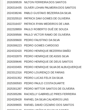
2026309539
NILTON FERREIRA DOS SANTOS
2026316435
OLIVER LOHAN PALMEIRA DOS SANTOS
2024338246
PABLO GUSTAVO BEZERRA DA SILVA
2023325510
PATRICK DAVI GOMES DE OLIVEIRA
2022316437
PATRICK RYAN MEDEIROS DE LIMA
2022328859
PAULO ROBERTO DUÉ DE SOUZA
2026309566
PAULO VICTOR RAMO DE OLIVEIRA
2026309600
PEDRO FAUSTINO DA SILVA
2026306223
PEDRO GOMES CARDOSO
2024332420
PEDRO HENRIQUE BEZERRA SIMÃO
2024332879
PEDRO HENRIQUE DE ASSIS SILVA
2026309646
PEDRO HENRIQUE DE DEUS SANTOS
2024333455
PEDRO HENRIQUE SILVA DE ALBUQUERQUE
2023312316
PEDRO LOURENÇO DE FARIAS
2024331352
PEDRO LUCAS FELIX DA SILVA
2025300593
PEDRO PAULO COSTA DUARTE
2025301287
PEDRO WITTOR SANTOS DE OLIVEIRA
2025305286
RACKELLY GABRIELLE PIRES FERREIRA
2024328428
RAFAEL DA SILVA CALHEIROS LINS
2026309655
RAFAEL DAVID CEZARIO DOS SANTOS