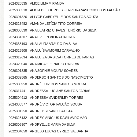
2024328535
ALICE LIMA MIRANDA
2025300510
ALICIA DE LOURDES FERREIRA VASCONCELOS FALCÃO
2026301826
ALLYCE GABRYELLE DOS SANTOS SOUZA
2024328482
AMANDA LETÍCIA TITO CORREIA
2026305530
ANA BEATRIZ CHAVES TENÓRIO DA SILVA
2024331307
ANA EVELIN VIEIRA DA CRUZ
2024338193
ANA LAURA ARAUJO DA SILVA
2024328508
ANA LUÍSA AMORIM CARVALHO
2023319694
ANA LUIZA DA SILVA TORRES DE FARIAS
2024329040
ANA MICAELE INÁCIO DA SILVA
2026301835
ANA SOPHIE MOURA SOARES
2024332565
ANDERSON SANTOS DO NASCIMENTO
2025300950
ANDRÉ LUIZ DOS SANTOS MOURA
2026317441
ANDRESSA LUCIANE SANTOS FARIAS
2025304912
ANDRESSA VANDERLEY TORRES
2024336377
ANDRÉ VICTOR FALCÃO SOUSA
2025301250
ANDREY SILVANO BATISTA
2024328132
ANDREY VINÍCIUS DA SILVA ROMÃO
2026308907
ANDRYELLE MARIA DA SILVA
2022334050
ANGELO LUCAS CYRILO SALDANHA