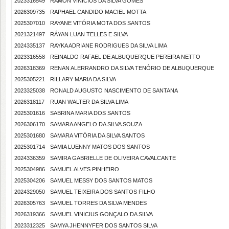
2023316549
RAMON VINÍCIUS DA SILVA GOMES
2026309735
RAPHAEL CANDIDO MACIEL MOTTA
2025307010
RAYANE VITÓRIA MOTA DOS SANTOS
2021321497
RÁYAN LUAN TELLES E SILVA
2024335137
RAYKA ADRIANE RODRIGUES DA SILVA LIMA
2023316558
REINALDO RAFAEL DE ALBUQUERQUE PEREIRA NETTO
2026318369
RENAN ALERRANDRO DA SILVA TENÓRIO DE ALBUQUERQUE
2025305221
RILLARY MARIA DA SILVA
2023325038
RONALD AUGUSTO NASCIMENTO DE SANTANA
2026318117
RUAN WALTER DA SILVA LIMA
2025301616
SABRINA MARIA DOS SANTOS
2026306170
SAMARA ANGELO DA SILVA SOUZA
2025301680
SAMARA VITÓRIA DA SILVA SANTOS
2025301714
SAMIA LUENNY MATOS DOS SANTOS
2024336359
SAMIRA GABRIELLE DE OLIVEIRA CAVALCANTE
2025304986
SAMUEL ALVES PINHEIRO
2025304206
SAMUEL MESSY DOS SANTOS MATOS
2024329050
SAMUEL TEIXEIRA DOS SANTOS FILHO
2026305763
SAMUEL TORRES DA SILVA MENDES
2026319366
SAMUEL VINICIUS GONÇALO DA SILVA
2023312325
SAMYA JHENNYFER DOS SANTOS SILVA