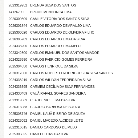
2023319952
BRENDA SILVA DOS SANTOS
14126799
BRUNO MENDONCA LIMA
2020309809
CAMILE VITORIA DOS SANTOS SILVA
2026301844
CARLOS EDUARDO DE ARAUJO LIMA
2025300520
CARLOS EDUARDO DE OLIVEIRA FILHO
2026305709
CARLOS EDUARDO LIMA DA SILVA
2024338200
CARLOS EDUARDO LIMA MELO
2023342600
CARLOS EMANUEL DOS SANTOS AMADOR
2024328590
CARLOS FABRICIO GOMES FERREIRA
2025304850
CARLOS HENRIQUE DA SILVA
2020317060
CARLOS ROBERTO RODRIGUES DA SILVA SANTOS
2024338219
CARLOS WILLYAN FERREIRA DA SILVA
2024336395
CARMEM CECÍLIA DA SILVA FERNANDES
2024338489
CAUÃ RAFAEL SOARES BANDEIRA
2023319569
CLAUDENICE LIMA DA SILVA
2026316088
CLAUDIO BARBOSA DE SOUZA
2025303746
DANIEL KAUÃ RIBEIRO DE SOUZA
2024328052
DANIEL MACEDO ALCIDES LEITE
2022316615
DANILO CARDOSO DE MELO
2025305025
DANILO ELIAS DA SILVA