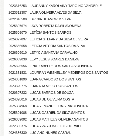
2023316253
LAURÂNNY KAROLAINY TARGINO VANDERLEI
2023312307
LAURA OLIVEIRA ALVES DA SILVA
2022316508
LAVINIA DE AMORIM SILVA
2025307674
LAYS ROBERTA DA SILVA OMENA
2025309070
LETÍCIA SANTOS BARROS
2024327897
LETICIA STEFANY DA SILVA OLIVEIRA
2025336658
LETICIA VITORIA SANTOS DA SILVA
2026309010
LETYCIA SANTANA CARVALHO
2026309038
LEVY JESUS SOARES DA SILVA
2025325556
LINA IZABELLE DOS SANTOS OLIVEIRA
2021331831
LOURRAN WESHELLEY MEDEIROS DOS SANTOS
2024331890
LUANA CARDOSO DOS SANTOS
2023320775
LUANARA MELO DOS SANTOS
2020307232
LUCAS BARROS DE SOUZA
2024328016
LUCAS DE OLIVEIRA COSTA
2025304968
LUCAS EMANUEL DA SILVA OLIVEIRA
2025301008
LUCAS GABRIEL DA SILVA SANTOS
2026309092
LUCAS MATHEUS OLIVEIRA SANTOS
2022335376
LUCAS VASCONCELOS DORVILLE
2024336330
LUCIANO NUNES CABRAL