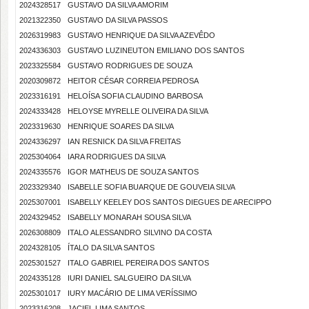
2024328517
GUSTAVO DA SILVA AMORIM
2021322350
GUSTAVO DA SILVA PASSOS
2026319983
GUSTAVO HENRIQUE DA SILVA AZEVÊDO
2024336303
GUSTAVO LUZINEUTON EMILIANO DOS SANTOS
2023325584
GUSTAVO RODRIGUES DE SOUZA
2020309872
HEITOR CÉSAR CORREIA PEDROSA
2023316191
HELOÍSA SOFIA CLAUDINO BARBOSA
2024333428
HELOYSE MYRELLE OLIVEIRA DA SILVA
2023319630
HENRIQUE SOARES DA SILVA
2024336297
IAN RESNICK DA SILVA FREITAS
2025304064
IARA RODRIGUES DA SILVA
2024335576
IGOR MATHEUS DE SOUZA SANTOS
2023329340
ISABELLE SOFIA BUARQUE DE GOUVEIA SILVA
2025307001
ISABELLY KEELEY DOS SANTOS DIEGUES DE ARECIPPO
2024329452
ISABELLY MONARAH SOUSA SILVA
2026308809
ITALO ALESSANDRO SILVINO DA COSTA
2024328105
ÍTALO DA SILVA SANTOS
2025301527
ITALO GABRIEL PEREIRA DOS SANTOS
2024335128
IURI DANIEL SALGUEIRO DA SILVA
2025301017
IURY MACÁRIO DE LIMA VERÍSSIMO
2023316208
JACIEL LIMA SANTOS