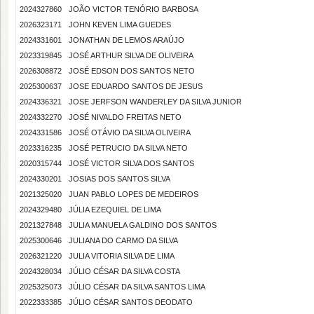
2024327860
JOÃO VICTOR TENÓRIO BARBOSA
2026323171
JOHN KEVEN LIMA GUEDES
2024331601
JONATHAN DE LEMOS ARAÚJO
2023319845
JOSÉ ARTHUR SILVA DE OLIVEIRA
2026308872
JOSÉ EDSON DOS SANTOS NETO
2025300637
JOSE EDUARDO SANTOS DE JESUS
2024336321
JOSE JERFSON WANDERLEY DA SILVA JUNIOR
2024332270
JOSÉ NIVALDO FREITAS NETO
2024331586
JOSÉ OTÁVIO DA SILVA OLIVEIRA
2023316235
JOSÉ PETRUCIO DA SILVA NETO
2020315744
JOSÉ VICTOR SILVA DOS SANTOS
2024330201
JOSIAS DOS SANTOS SILVA
2021325020
JUAN PABLO LOPES DE MEDEIROS
2024329480
JÚLIA EZEQUIEL DE LIMA
2021327848
JULIA MANUELA GALDINO DOS SANTOS
2025300646
JULIANA DO CARMO DA SILVA
2026321220
JULIA VITORIA SILVA DE LIMA
2024328034
JÚLIO CÉSAR DA SILVA COSTA
2025325073
JÚLIO CÉSAR DA SILVA SANTOS LIMA
2022333385
JÚLIO CÉSAR SANTOS DEODATO