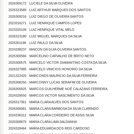
2026309172
LUCIELE DA SILVA OLIVEIRA
2025323589
LUIZ ARTHUR MARQUES DOS SANTOS
2026309216
LUIZ DIEGO DE OLIVEIRA SANTOS
2023316271
LUIZ HENRIQUE CAMPOS LOPES
2023325109
LUIZ HENRIQUE VITAL MELO
2026323180
LUIZ MIGUEL MARQUES DA SILVA
2025301198
LUIZ PAULO DA SILVA
2024338237
MAICON DA GUIA OLIVEIRA SANTOS
2025300566
MARCELINO CARVALHO DE BRITO NETO
2025300575
MARCELO VICTOR DIAMANTINO COSTA DA SILVA
2026327985
MARCELO VINICIOS HONORIO DA SILVA
2021322420
MARCONDS MAURICIO DA SILVA FERREIRA
2025308250
MARCONNY LUCAS SERAFIM DE OLIVEIRA
2026305825
MARCOS GUILHERME NOÉ CALAZANS FERREIRA
2024329550
MARCOS VICTOR NASCIMENTO DA SILVA
2026317361
MARIA CLARA ALVES DOS SANTOS
2026306081
MARIA CLARA BARBOSA DA SILVA CLARINDO
2024336312
MARIA CLARA CORDEIRO DE ASSIS SILVA
2020308875
MARIA CLARA LIMA SALDANHA
2024328464
MARIA EDUARDA DOS REIS CARDOSO