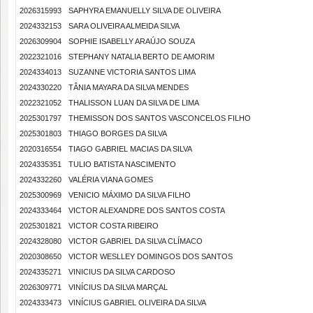
2026315993
SAPHYRA EMANUELLY SILVA DE OLIVEIRA
2024332153
SARA OLIVEIRA ALMEIDA SILVA
2026309904
SOPHIE ISABELLY ARAÚJO SOUZA
2022321016
STEPHANY NATALIA BERTO DE AMORIM
2024334013
SUZANNE VICTORIA SANTOS LIMA
2024330220
TÂNIA MAYARA DA SILVA MENDES
2022321052
THALISSON LUAN DA SILVA DE LIMA
2025301797
THEMISSON DOS SANTOS VASCONCELOS FILHO
2025301803
THIAGO BORGES DA SILVA
2020316554
TIAGO GABRIEL MACIAS DA SILVA
2024335351
TULIO BATISTA NASCIMENTO
2024332260
VALÉRIA VIANA GOMES
2025300969
VENICIO MÁXIMO DA SILVA FILHO
2024333464
VICTOR ALEXANDRE DOS SANTOS COSTA
2025301821
VICTOR COSTA RIBEIRO
2024328080
VICTOR GABRIEL DA SILVA CLÍMACO
2020308650
VICTOR WESLLEY DOMINGOS DOS SANTOS
2024335271
VINICIUS DA SILVA CARDOSO
2026309771
VINÍCIUS DA SILVA MARÇAL
2024333473
VINÍCIUS GABRIEL OLIVEIRA DA SILVA