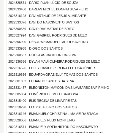
2024328571
DÁRIO RUAN LÚCIO DE SOUZA
2024333400
DARLAN MICHEL BONFIM SILVA FILHO
2023316128
DAVI ARTHUR DE JESUS ALMIRANTE
2022333376
DAVI DO NASCIMENTO SANTOS
2025300539
DAVID RAY MATIAS DE BRITO
2026327994
DAVI GABRIEL RODRIGUES DE MELO
2025306990
DÉBORA EMANUELLI ACIOLE AVELINO
2024333938
DIOGO DOS SANTOS
2025300557
DOUGLAS JACKSON DA SILVA
2024336386
DYLAN MAUI OLIVEIRA RODRIGUES DE MELO
2022316526
EDLEY DANILO PEREIRA FEITOSA JÚNIOR
2023319836
EDUARDA GRAZIELLY TOMAZ DOS SANTOS
2026301853
EDUARDO SANTOS DA SILVA
2025331437
ELEONILTON MAYCON DA SILVA BARBOSA FIRMINO
2025305034
ELIMÉRICK DE MELO BARBOSA
2026315400
ELIS REGINA DE LIMA FREITAS
2026318298
ELOYSE ALBINO DOS SANTOS
2023316146
EMANNUELY CHRISTINA LIMA VIEIRA BRAGA
2026328006
EMANUELY FELIX MONTEIRO
2022316571
EMANUELY SOFIA HILTON DO NASCIMENTO