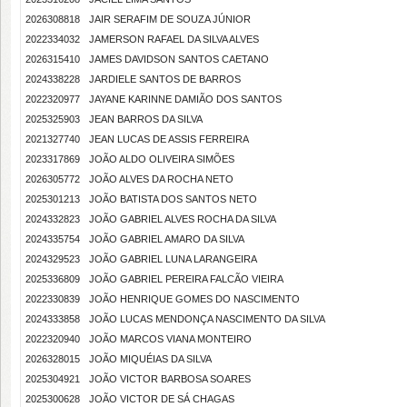
2026308818
JAIR SERAFIM DE SOUZA JÚNIOR
2022334032
JAMERSON RAFAEL DA SILVA ALVES
2026315410
JAMES DAVIDSON SANTOS CAETANO
2024338228
JARDIELE SANTOS DE BARROS
2022320977
JAYANE KARINNE DAMIÃO DOS SANTOS
2025325903
JEAN BARROS DA SILVA
2021327740
JEAN LUCAS DE ASSIS FERREIRA
2023317869
JOÃO ALDO OLIVEIRA SIMÕES
2026305772
JOÃO ALVES DA ROCHA NETO
2025301213
JOÃO BATISTA DOS SANTOS NETO
2024332823
JOÃO GABRIEL ALVES ROCHA DA SILVA
2024335754
JOÃO GABRIEL AMARO DA SILVA
2024329523
JOÃO GABRIEL LUNA LARANGEIRA
2025336809
JOÃO GABRIEL PEREIRA FALCÃO VIEIRA
2022330839
JOÃO HENRIQUE GOMES DO NASCIMENTO
2024333858
JOÃO LUCAS MENDONÇA NASCIMENTO DA SILVA
2022320940
JOÃO MARCOS VIANA MONTEIRO
2026328015
JOÃO MIQUÉIAS DA SILVA
2025304921
JOÃO VICTOR BARBOSA SOARES
2025300628
JOÃO VICTOR DE SÁ CHAGAS