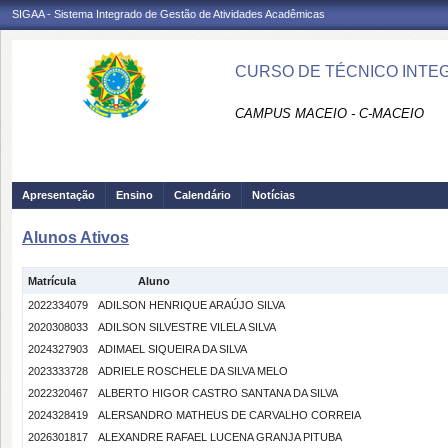
SIGAA - Sistema Integrado de Gestão de Atividades Acadêmicas
CURSO DE TÉCNICO INTEG
CAMPUS MACEIO - C-MACEIO
Apresentação
Ensino
Calendário
Notícias
Alunos Ativos
Matrícula
Aluno
2022334079
ADILSON HENRIQUE ARAÚJO SILVA
2020308033
ADILSON SILVESTRE VILELA SILVA
2024327903
ADIMAEL SIQUEIRA DA SILVA
2023333728
ADRIELE ROSCHELE DA SILVA MELO
2022320467
ALBERTO HIGOR CASTRO SANTANA DA SILVA
2024328419
ALERSANDRO MATHEUS DE CARVALHO CORREIA
2026301817
ALEXANDRE RAFAEL LUCENA GRANJA PITUBA