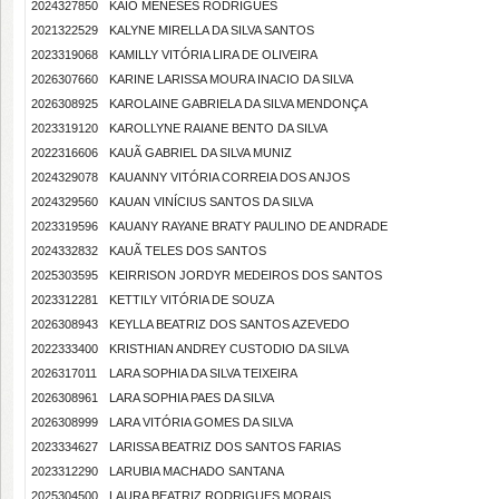
2024327850
KAIO MENESES RODRIGUES
2021322529
KALYNE MIRELLA DA SILVA SANTOS
2023319068
KAMILLY VITÓRIA LIRA DE OLIVEIRA
2026307660
KARINE LARISSA MOURA INACIO DA SILVA
2026308925
KAROLAINE GABRIELA DA SILVA MENDONÇA
2023319120
KAROLLYNE RAIANE BENTO DA SILVA
2022316606
KAUÃ GABRIEL DA SILVA MUNIZ
2024329078
KAUANNY VITÓRIA CORREIA DOS ANJOS
2024329560
KAUAN VINÍCIUS SANTOS DA SILVA
2023319596
KAUANY RAYANE BRATY PAULINO DE ANDRADE
2024332832
KAUÃ TELES DOS SANTOS
2025303595
KEIRRISON JORDYR MEDEIROS DOS SANTOS
2023312281
KETTILY VITÓRIA DE SOUZA
2026308943
KEYLLA BEATRIZ DOS SANTOS AZEVEDO
2022333400
KRISTHIAN ANDREY CUSTODIO DA SILVA
2026317011
LARA SOPHIA DA SILVA TEIXEIRA
2026308961
LARA SOPHIA PAES DA SILVA
2026308999
LARA VITÓRIA GOMES DA SILVA
2023334627
LARISSA BEATRIZ DOS SANTOS FARIAS
2023312290
LARUBIA MACHADO SANTANA
2025304500
LAURA BEATRIZ RODRIGUES MORAIS