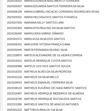
2020316410
MARIA EDUARDA NASCIMENTO FERREIRA
2024333437
MARIA EDUARDA SANTOS FERREIRA DA SILVA
2026306199
MARIA GABRIELI NICACIO CORDEIRO RODRIGUES ROSA
2023329331
MARIA HELOISA DOS SANTOS FONSECA
2024327930
MARIANA KELLY SANTOS LIMA
2022333358
MARIA RITA PAULINO DA SILVA SANTOS
2024336340
MARIGUERA SABINO DÂMASO
2025301572
MARILIA DA SILVA DOS SANTOS
2026309332
MARJORIE VITÓRIA FRANÇA GAMA
2024333446
MARTA FERNANDA SILVINO SILVA
2021329870
MATEUS ALEXANDRE DE OLIVEIRA CORREIA
2023316315
MATEUS HENRIQUE COSTA SANTOS
2026309388
MATEUS LEVI DOS SANTOS SOUZA
2023316333
MATHEUS ALVES DA SILVA PEDROSA
2024332126
MATHEUS DA SILVA MELLO
2024328043
MATHEUS EMANUEL FERREIRA SILVA
2023338143
MATHEUS EUGÊNIO DO NASCIMENTO SANTOS
2023316487
MATHEUS HENRIQUE MEDEIROS DE ALMEIDA
2023316790
MATHEUS HENRIQUE ROCHA DOS SANTOS
2022321080
MATHEUS SANTOS DE ARAÚJO ANTUNES
2025301222
MATTHEUS ARAUJO DA SILVA