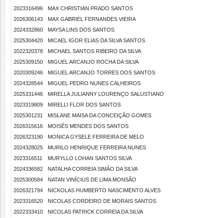
2023316496
MAX CHRISTIAN PRADO SANTOS
2026306143
MAX GABRIEL FERNANDES VIEIRA
2024332860
MAYSA LINS DOS SANTOS
2025304420
MICAEL IGOR ELIAS DA SILVA SANTOS
2022320378
MICHAEL SANTOS RIBEIRO DA SILVA
2025309150
MIGUEL ARCANJO ROCHA DA SILVA
2020309246
MIGUEL ARCANJO TORRES DOS SANTOS
2024328544
MIGUEL PEDRO NUNES CALHEIROS
2025331446
MIRELLA JULIANNY LOURENÇO SALUSTIANO
2023319809
MIRELLI FLOR DOS SANTOS
2025301231
MISLANE MAISA DA CONCEIÇÃO GOMES
2026315616
MOISÉS MENDES DOS SANTOS
2026323190
MONICA GYSELE FERREIRA DE MELO
2024328025
MURILO HENRIQUE FERREIRA NUNES
2023316511
MURYLLO LOHAN SANTOS SILVA
2024336582
NATALHA CORREIA SIMÃO DA SILVA
2025300584
NATAN VINÍCIUS DE LIMA MONSÃO
2026321794
NICKOLAS HUMBERTO NASCIMENTO ALVES
2023316520
NICOLAS CORDEIRO DE MORAIS SANTOS
2022333410
NICOLAS PATRICK CORREIA DA SILVA