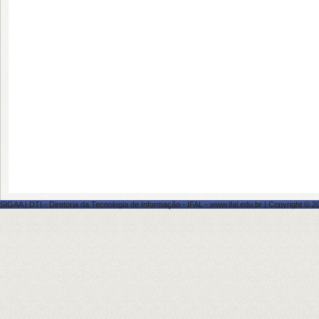
SIGAA | DTI - Diretoria da Tecnologia de Informação - IFAL - www.ifal.edu.br | Copyright ©