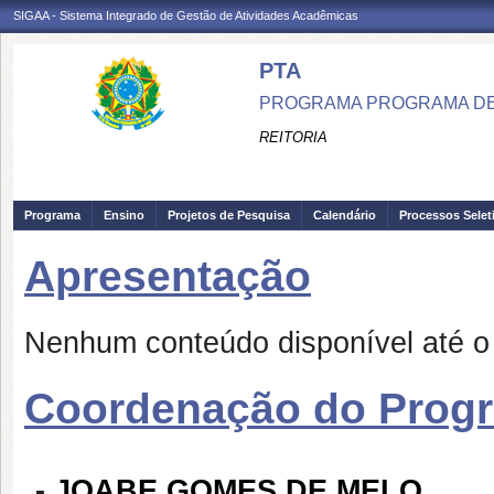
SIGAA - Sistema Integrado de Gestão de Atividades Acadêmicas
PTA
PROGRAMA PROGRAMA DE
REITORIA
Programa
Ensino
Projetos de Pesquisa
Calendário
Processos Selet
Apresentação
Nenhum conteúdo disponível até 
Coordenação do Prog
-
JOABE GOMES DE MELO