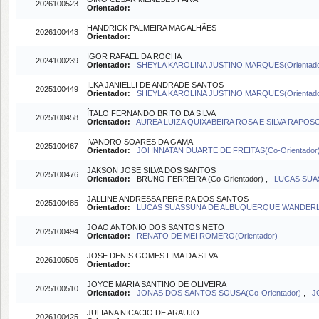
2026100523
Orientador:
HANDRICK PALMEIRA MAGALHÃES
2026100443
Orientador:
IGOR RAFAEL DA ROCHA
2024100239
Orientador:
SHEYLA KAROLINA JUSTINO MARQUES(Orientado
ILKA JANIELLI DE ANDRADE SANTOS
2025100449
Orientador:
SHEYLA KAROLINA JUSTINO MARQUES(Orientado
ÍTALO FERNANDO BRITO DA SILVA
2025100458
Orientador:
AUREA LUIZA QUIXABEIRA ROSA E SILVA RAPOSO(
IVANDRO SOARES DA GAMA
2025100467
Orientador:
JOHNNATAN DUARTE DE FREITAS(Co-Orientador
JAKSON JOSE SILVA DOS SANTOS
2025100476
Orientador:
BRUNO FERREIRA (Co-Orientador) ,
LUCAS SUA
JALLINE ANDRESSA PEREIRA DOS SANTOS
2025100485
Orientador:
LUCAS SUASSUNA DE ALBUQUERQUE WANDERLEY
JOAO ANTONIO DOS SANTOS NETO
2025100494
Orientador:
RENATO DE MEI ROMERO(Orientador)
JOSE DENIS GOMES LIMA DA SILVA
2026100505
Orientador:
JOYCE MARIA SANTINO DE OLIVEIRA
2025100510
Orientador:
JONAS DOS SANTOS SOUSA(Co-Orientador)
,
J
JULIANA NICACIO DE ARAUJO
2026100425