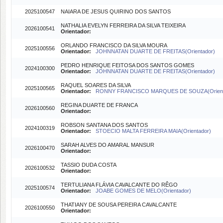
2025100547
NAIARA DE JESUS QUIRINO DOS SANTOS
NATHALIA EVELYN FERREIRA DA SILVA TEIXEIRA
2026100541
Orientador:
ORLANDO FRANCISCO DA SILVA MOURA
2025100556
Orientador:
JOHNNATAN DUARTE DE FREITAS(Orientador)
PEDRO HENRIQUE FEITOSA DOS SANTOS GOMES
2024100300
Orientador:
JOHNNATAN DUARTE DE FREITAS(Orientador)
RAQUEL SOARES DA SILVA
2025100565
Orientador:
RONNY FRANCISCO MARQUES DE SOUZA(Orient
REGINA DUARTE DE FRANCA
2026100560
Orientador:
ROBSON SANTANA DOS SANTOS
2024100319
Orientador:
STOECIO MALTA FERREIRA MAIA(Orientador)
SARAH ALVES DO AMARAL MANSUR
2026100470
Orientador:
TASSIO DUDA COSTA
2026100532
Orientador:
TERTULIANA FLÁVIA CAVALCANTE DO RÊGO
2025100574
Orientador:
JOABE GOMES DE MELO(Orientador)
THATIANY DE SOUSA PEREIRA CAVALCANTE
2026100550
Orientador: