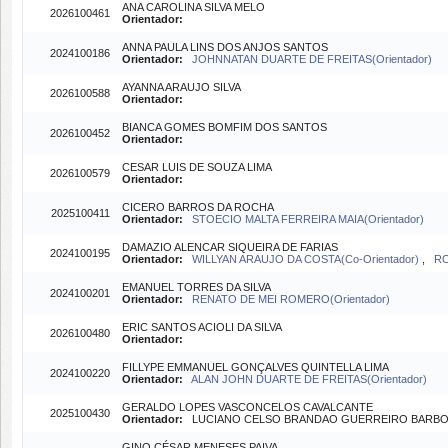
ANA CAROLINA SILVA MELO
2026100461
Orientador:
ANNA PAULA LINS DOS ANJOS SANTOS
2024100186
Orientador:
JOHNNATAN DUARTE DE FREITAS(Orientador)
AYANNA ARAUJO SILVA
2026100588
Orientador:
BIANCA GOMES BOMFIM DOS SANTOS
2026100452
Orientador:
CESAR LUIS DE SOUZA LIMA
2026100579
Orientador:
CICERO BARROS DA ROCHA
2025100411
Orientador:
STOECIO MALTA FERREIRA MAIA(Orientador)
DAMAZIO ALENCAR SIQUEIRA DE FARIAS
2024100195
Orientador:
WILLYAN ARAUJO DA COSTA(Co-Orientador)
,
RO
EMANUEL TORRES DA SILVA
2024100201
Orientador:
RENATO DE MEI ROMERO(Orientador)
ERIC SANTOS ACIOLI DA SILVA
2026100480
Orientador:
FILLYPE EMMANUEL GONÇALVES QUINTELLA LIMA
2024100220
Orientador:
ALAN JOHN DUARTE DE FREITAS(Orientador)
GERALDO LOPES VASCONCELOS CAVALCANTE
2025100430
Orientador:
LUCIANO CELSO BRANDAO GUERREIRO BARBOSA 
GINO CÉSAR MENESES PAIVA