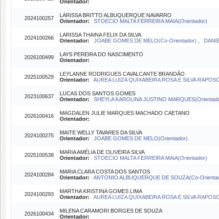
Orientador:
LARISSA BRITTO ALBUQUERQUE NAVARRO
2024100257
Orientador:
STOECIO MALTA FERREIRA MAIA(Orientador)
LARISSA THAINA FELIX DA SILVA
2024100266
Orientador:
JOABE GOMES DE MELO(Co-Orientador)
,
DANIE
LAYS PEREIRA DO NASCIMENTO
2026100499
Orientador:
LEYLANNE RODRIGUES CAVALCANTE BRANDÃO
2025100529
Orientador:
AUREA LUIZA QUIXABEIRA ROSA E SILVA RAPOSO(
LUCAS DOS SANTOS GOMES
2023100637
Orientador:
SHEYLA KAROLINA JUSTINO MARQUES(Orientad
MAGDALEN JULIE MARQUES MACHADO CAETANO
2026100416
Orientador:
MAITE WELLY TAVARES DA SILVA
2024100275
Orientador:
JOABE GOMES DE MELO(Orientador)
MARIA AMÉLIA DE OLIVEIRA SILVA
2025100538
Orientador:
STOECIO MALTA FERREIRA MAIA(Orientador)
MARIA CLARA COSTA DOS SANTOS
2024100284
Orientador:
ANTONIO ALBUQUERQUE DE SOUZA(Co-Orienta
MARTHA KRISTINA GOMES LIMA
2024100293
Orientador:
AUREA LUIZA QUIXABEIRA ROSA E SILVA RAPOSO(
MILENA CARAMORI BORGES DE SOUZA
2026100434
Orientador: