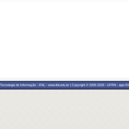
a Tecnologia de Informação - IFAL - www.ifal.edu.br | Copyright © 2006-2026 - UFRN - app-03