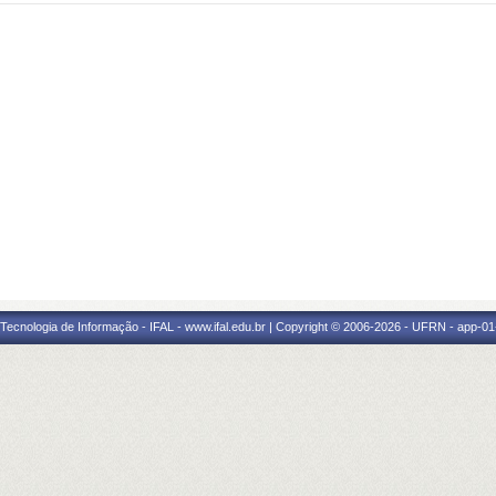
a Tecnologia de Informação - IFAL - www.ifal.edu.br | Copyright © 2006-2026 - UFRN - app-01