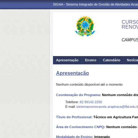
SIGAA - Sistema Integrado de Gestão de Atividades Ac
CURSO
RENOV
CAMPUS
Apresentação
Ensino
Calendário
Notíci
Apresentação
Nenhum conteúdo disponível até o momento
Coordenação do Programa:
Nenhum conteúdo dis
Telefone:
82 99142 2250
E-mail:
sistemasrenovaveis.arapiraca@ifal.edu.b
Título do Profissional:
Técnico em Agricultura Fam
Área de Conhecimento CNPQ:
Nenhum conteúdo d
Modalidade de Ensino:
Integrado