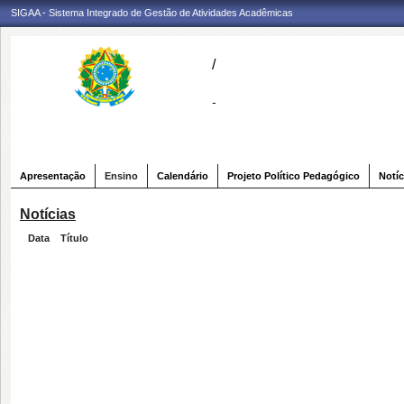
SIGAA - Sistema Integrado de Gestão de Atividades Acadêmicas
/
-
Apresentação
Ensino
Calendário
Projeto Político Pedagógico
Notíc
Notícias
Data
Título