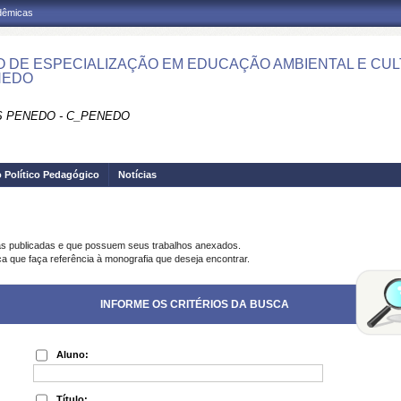
adêmicas
 DE ESPECIALIZAÇÃO EM EDUCAÇÃO AMBIENTAL E CULTU
NEDO
 PENEDO - C_PENEDO
o Político Pedagógico
Notícias
as publicadas e que possuem seus trabalhos anexados.
ca que faça referência à monografia que deseja encontrar.
INFORME OS CRITÉRIOS DA BUSCA
Aluno:
Título: