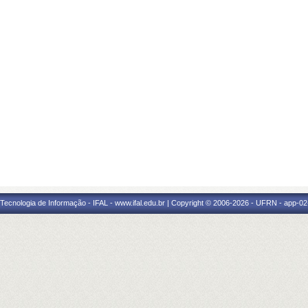
a Tecnologia de Informação - IFAL - www.ifal.edu.br | Copyright © 2006-2026 - UFRN - app-02