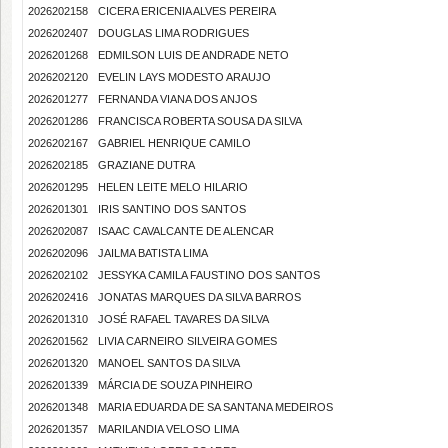
2026202158
CICERA ERICENIA ALVES PEREIRA
2026202407
DOUGLAS LIMA RODRIGUES
2026201268
EDMILSON LUIS DE ANDRADE NETO
2026202120
EVELIN LAYS MODESTO ARAUJO
2026201277
FERNANDA VIANA DOS ANJOS
2026201286
FRANCISCA ROBERTA SOUSA DA SILVA
2026202167
GABRIEL HENRIQUE CAMILO
2026202185
GRAZIANE DUTRA
2026201295
HELEN LEITE MELO HILARIO
2026201301
IRIS SANTINO DOS SANTOS
2026202087
ISAAC CAVALCANTE DE ALENCAR
2026202096
JAILMA BATISTA LIMA
2026202102
JESSYKA CAMILA FAUSTINO DOS SANTOS
2026202416
JONATAS MARQUES DA SILVA BARROS
2026201310
JOSÉ RAFAEL TAVARES DA SILVA
2026201562
LIVIA CARNEIRO SILVEIRA GOMES
2026201320
MANOEL SANTOS DA SILVA
2026201339
MÁRCIA DE SOUZA PINHEIRO
2026201348
MARIA EDUARDA DE SA SANTANA MEDEIROS
2026201357
MARILANDIA VELOSO LIMA