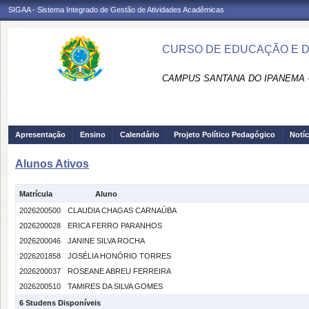
SIGAA - Sistema Integrado de Gestão de Atividades Acadêmicas
CURSO DE EDUCAÇÃO E D
CAMPUS SANTANA DO IPANEMA 
Apresentação
Ensino
Calendário
Projeto Político Pedagógico
Notíc
Alunos Ativos
Matrícula
Aluno
2026200500
CLAUDIA CHAGAS CARNAÚBA
2026200028
ERICA FERRO PARANHOS
2026200046
JANINE SILVA ROCHA
2026201858
JOSÉLIA HONÓRIO TORRES
2026200037
ROSEANE ABREU FERREIRA
2026200510
TAMIRES DA SILVA GOMES
6 Studens Disponíveis