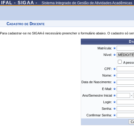
IFAL - SIGAA -
Sistema Integrado de Gestão de Atividades Acadêmicas
Cadastro de Discente
Para cadastrar-se no SIGAA é necessário preencher o formulário abaixo. O cadastro só ser
Da
Matrícula:
Nível:
A pesso
CPF:
Nome:
Data de Nascimento:
E-Mail:
Ano/Semestre Inicial
-
Login:
Senha:
Confirmar Senha: