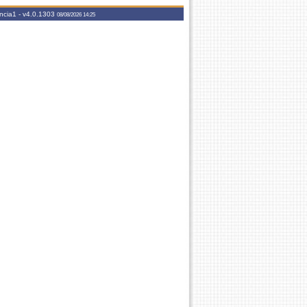
ancia1
-
v4.0.1303
08/08/2026 14:25