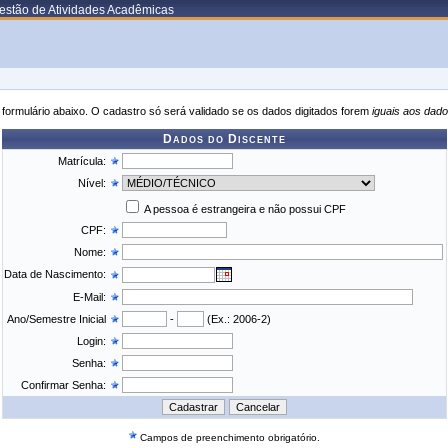
estão de Atividades Acadêmicas
formulário abaixo. O cadastro só será validado se os dados digitados forem
iguais aos dado
Dados do Discente
Matrícula:
Nível:
A pessoa é estrangeira e não possui CPF
CPF:
Nome:
Data de Nascimento:
E-Mail:
Ano/Semestre Inicial
-
(Ex.: 2006-2)
Login:
Senha:
Confirmar Senha:
Campos de preenchimento obrigatório.